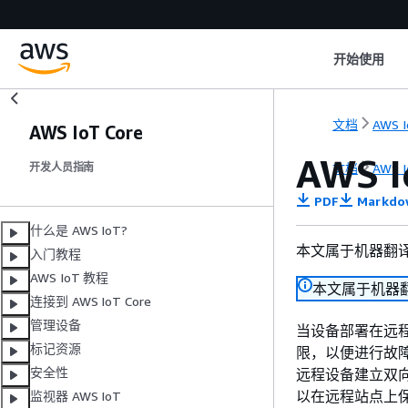
开始使用
文档
AWS I
AWS IoT Core
AWS 
文档
AWS I
开发人员指南
PDF
Markdo
什么是 AWS IoT?
本文属于机器翻
入门教程
AWS IoT 教程
本文属于机器
连接到 AWS IoT Core
管理设备
当设备部署在远
标记资源
限，以便进行故
安全性
远程设备建立双向
以在远程站点上
监视器 AWS IoT