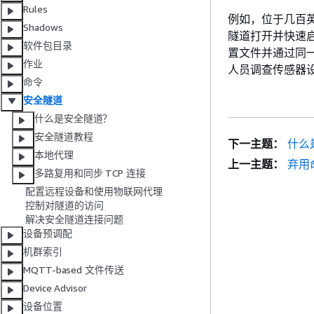
Rules
例如，位于几百
Shadows
隧道打开并快速
软件包目录
置文件并通过同
作业
人员调查传感器
命令
安全隧道
什么是安全隧道？
安全隧道教程
下一主题：
什么
本地代理
上一主题：
弃用
多路复用和同步 TCP 连接
配置远程设备和使用物联网代理
控制对隧道的访问
解决安全隧道连接问题
设备预调配
机群索引
MQTT-based 文件传送
Device Advisor
设备位置