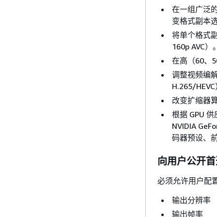
在一组广泛的支
变格式副本
将单个格式副本的
160p AVC）
在高（60、50
调整视频编解
H.265/HEV
改变扩缩器算法
根据 GPU 供
NVIDIA 
码器预设、前
向用户公开首
必须允许用户配
输出分辨率
输出帧率