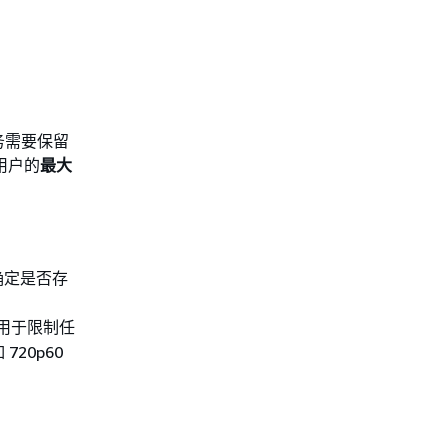
务需要保留
用户的
最大
并确定是否存
用于限制任
20p60