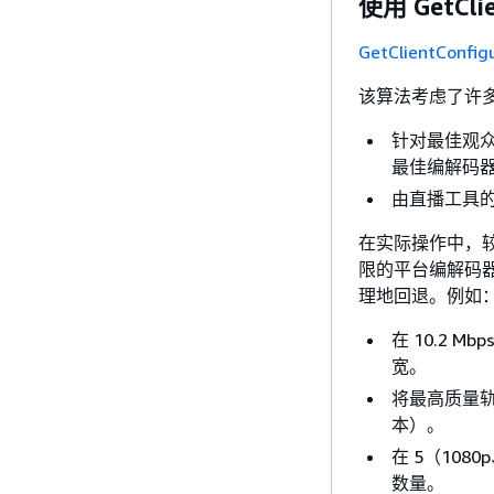
使用 GetClie
GetClientConfig
该算法考虑了许
针对最佳观众
最佳编解码
由直播工具
在实际操作中，较
限的平台编解码
理地回退。例如
在 10.2 
宽。
将最高质量轨道
本）。
在 5（1080
数量。