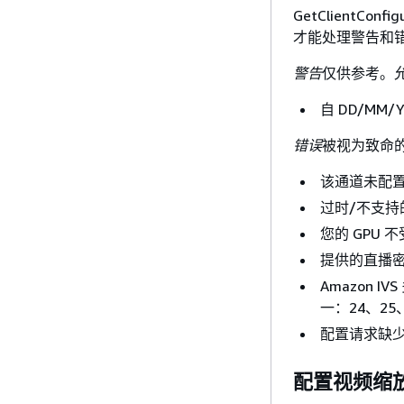
GetClientC
才能处理警告和
警告
仅供参考。
自 DD/MM
错误
被视为致命
该通道未配
过时/不支持
您的 GPU 
提供的直播
Amazon 
一：24、25
配置请求缺少
配置视频缩