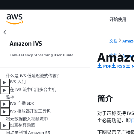
开始使用
文档
Amazo
Amazon IVS
Ama
文档
Amazo
Low-Latency Streaming User Guide
PDF
RSS
M
什么是 IVS 低延迟流式传输？
IVS 入门
在 IVS 流中启用多台主机
简介
监控
IVS 广播 SDK
IVS 播放器开发工具包
对于声称支持 I
将元数据嵌入视频流中
个必需功能，即
设置私有频道
下图显示了广播软件
自动录制到 Amazon S3