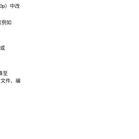
60p）中改
s（例如
 或
 降至
配置文件、编