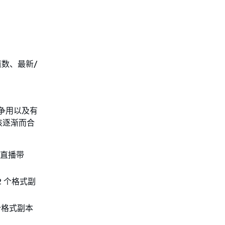
数、最新/
。
源争用以及有
该逐渐而合
的直播带
2 个格式副
整个格式副本