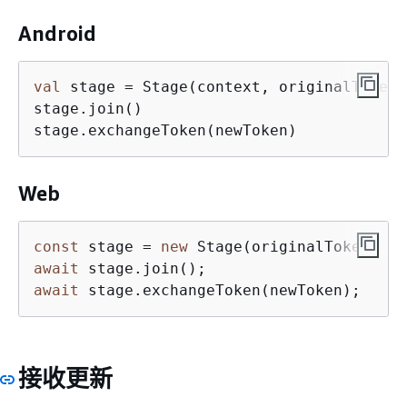
Android
val
 stage = Stage(context, originalToken,
stage.join()

stage.exchangeToken(newToken)
Web
const
 stage = 
new
await
await
 stage.exchangeToken(newToken);
接收更新