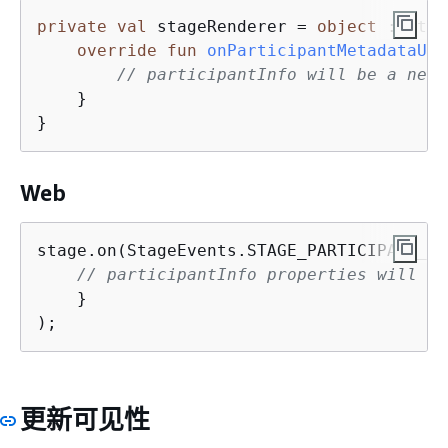
private
val
 stageRenderer = 
object
 : Stag
override
fun
onParticipantMetadataUpd
// participantInfo will be a new 
    }

}
Web
stage.on(StageEvents.STAGE_PARTICIPANT_ME
// participantInfo properties will be
    }

);
更新可见性