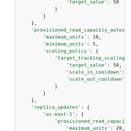
'target_value'
: 50

            }  

        }  

    },

'provisioned_read_capacity_autosca
'maximum_units'
: 10,  

'minimum_units'
: 5,  

'scaling_policy'
: 
{
'target_tracking_scaling_p
'target_value'
: 50,

'scale_in_cooldown'
: 6
'scale_out_cooldown'
: 
            }  

        }  

    },

'replica_updates'
: 
{
'us-east-1'
: 
{
'provisioned_read_capacity
'maximum_units'
: 20,
