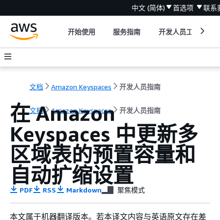
中文 (简体)
首选项
联系
开始使用
服务指南
开发人员工具
文档
Amazon Keyspaces
开发人员指南
在 Amazon
文档
Amazon Keyspaces
开发人员指南
Keyspaces 中更新多
区域表的预置容量和
自动扩缩设置
PDF
RSS
Markdown
聚焦模式
本文属于机器翻译版本。若本译文内容与英语原文存在差