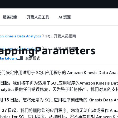
服务指南
开发人员工具
AI 资源
n Kinesis Data Analytics
SQL 开发人员指南
ppingParameters
n Kinesis Data Analytics
SQL 开发人员指南
arkdown
聚焦模式
停用适用于 SQL 应用程序的 Amazon Kinesis Data Analy
1日起，
我们将不再为适用于SQL应用程序的Amazon Kinesis Dat
Data Analytics提供任何错误修复，因为鉴于即将停产，我们对其的
 月 15 日
起，您将无法为 SQL 应用程序创建新的 Kinesis Data Ana
月 27 日
起，我们将删除您的应用程序。您将无法启动或操作 Amaz
 Analytics for SQL 应用程序。从那时起，将不再提供对 Amazon Kine