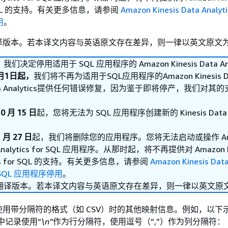
for SQL 的支持。有关更多信息，请参阅
Amazon Kinesis Data Analyti
用
。
译版本。若本译文内容与英语原文存在差异，则一律以英文原文
决定停用适用于 SQL 应用程序的 Amazon Kinesis Data Ana
9月1日起，
我们将不再为适用于SQL应用程序的Amazon Kinesis D
s Data Analytics提供任何错误修复，因为鉴于即将停产，我们对其
10 月 15 日
起，您将无法为 SQL 应用程序创建新的 Kinesis Data
1 月 27 日
起，我们将删除您的应用程序。您将无法启动或操作 Am
ta Analytics for SQL 应用程序。从那时起，将不再提供对 Amazon K
ytics for SQL 的支持。有关更多信息，请参阅
Amazon Kinesis Dat
or SQL 应用程序停用
。
翻译版本。若本译文内容与英语原文存在差异，则一律以英文原
用带分隔符的格式（如 CSV）时的其他映射信息。例如，以下
其中记录使用“
\n”
作为行分隔符，使用逗号（“,”）作为列分隔符：