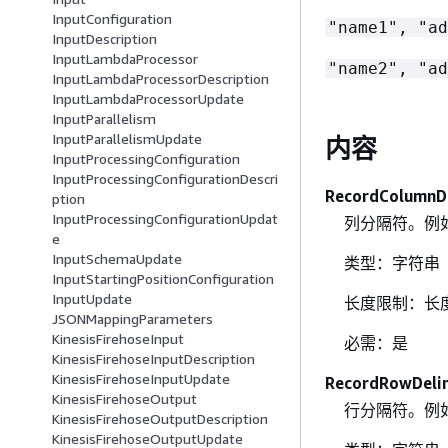
InputConfiguration
"name1", "ad
InputDescription
InputLambdaProcessor
"name2", "ad
InputLambdaProcessorDescription
InputLambdaProcessorUpdate
InputParallelism
InputParallelismUpdate
内容
InputProcessingConfiguration
InputProcessingConfigurationDescri
RecordColumnDe
ption
InputProcessingConfigurationUpdat
列分隔符。例如
e
InputSchemaUpdate
类型：字符串
InputStartingPositionConfiguration
InputUpdate
长度限制：长度
JSONMappingParameters
KinesisFirehoseInput
必需：是
KinesisFirehoseInputDescription
KinesisFirehoseInputUpdate
RecordRowDeli
KinesisFirehoseOutput
行分隔符。例如
KinesisFirehoseOutputDescription
KinesisFirehoseOutputUpdate