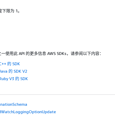
下限为 1。
使用此 API 的更多信息 AWS SDKs，请参阅以下内容：
++ 的 SDK
ava 的 SDK V2
uby V3 的 SDK
inationSchema
dWatchLoggingOptionUpdate