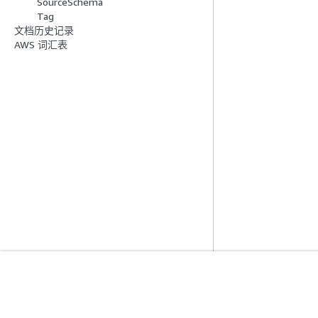
SourceSchema
Tag
文档历史记录
AWS 词汇表
入门
服务指南