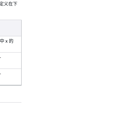
项，定义在下
 中 x 的
-
-