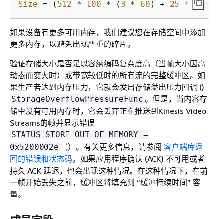
Size
 = (
512
 * 
100
 * (
3
 * 
60
) + 
25
 * 
10000
如果设备有更多可用内存，我们建议您在存储空间中添加
更多内存，以避免出现严重的碎片。
验证存储大小是否足以容纳编码复杂度高（当帧大小因高
动态而变大时）或带宽较低时的所有流的完整缓冲区。如
果生产者达到内存压力，它就会发出存储溢出压力回调 ()
。但是，当内容存
StorageOverflowPressureFunc
储中没有可用内存时，它会丢弃正在推送到Kinesis Video
Streams的帧并显示错误
STATUS_STORE_OUT_OF_MEMORY =
（）。有关更多信息，请参阅
客户端库返
0x5200002e
回的错误和状态码
。如果应用程序确认 (ACK) 不可用或者
持久 ACK 延迟，也会出现这种情况。在这种情况下，在前
一帧开始丢失之前，缓冲区将填充到 “缓冲持续时间” 容
量。