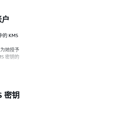
账户
中的 KMS
 或为她授予
MS 密钥的
 密钥