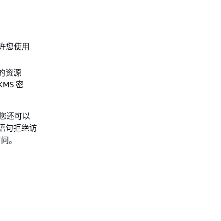
。
允许您使用
的资源
MS 密
。您还可以
语句拒绝访
访问。