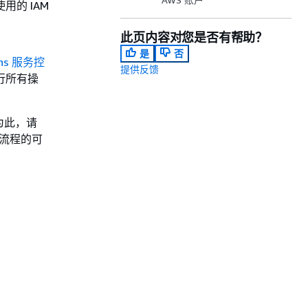
用的 IAM
此页内容对您是否有帮助？
是
否
ions 服务控
提供反馈
行所有操
为此，请
估流程的可