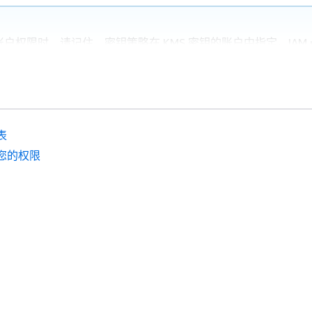
户权限时，请记住，密钥策略在 KMS 密钥的账户中指定。IAM pol
账户中指定，即使调用方使用的是不同的账户。有关提供对 KMS
问的详细信息，请参阅
允许其他账户中的用户使用 KMS 密钥
。
MS 密钥的密钥政策允许账户 2 使用 IAM policy 来控制对 KMS
的相关策略。
表
KMS 密钥的密钥策略允许账户 1 在加密操作中使用 KMS 密钥。但
使用的 KMS 密钥具有
默认密钥策略
。此政策
允许拥有 KMS 密钥的 
M policy 授予其委托人对 KMS 密钥的访问权限。
您的权限
policy 控制对 KMS 密钥的访问。此密钥政策满足流程图中的
密钥政
用 IAM policy 来控制对密钥的访问？
条件。
AM policy 允许
角色将账户 2 中的 KMS 密钥
Engineering
 1 中的用户，有权限代入
角色。
Engineering
任此 KMS 密钥，因为即使它不在他的账户中，他账户中的一个 IAM p
用此 KMS 密钥的显式权限。
rsion"
:
"2012-10-17"
,

"
 : 
"key-test-1"
,
