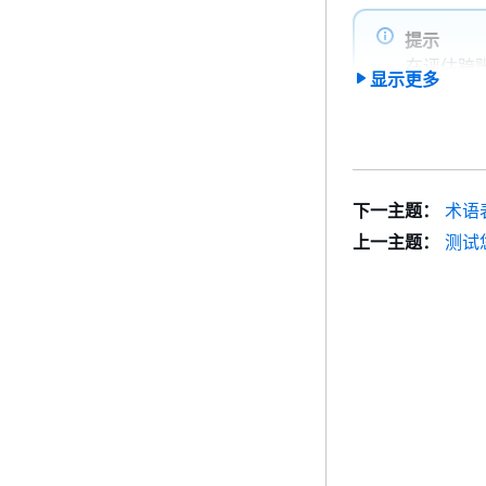
提示
在评估跨账
显示更多
在调用方
跨账户访
账户 2 中 K
考虑用于此示例
下一主题：
术语
账户 2 中 
Alice 想要
必须使用 IA
上一主题：
测试
使用 IAM 
许调用方账户使
账户 1 中的 I
作。
Bob 是账户
JSON
Bob 可以信
会向他授予使
{
"Ve
"Id