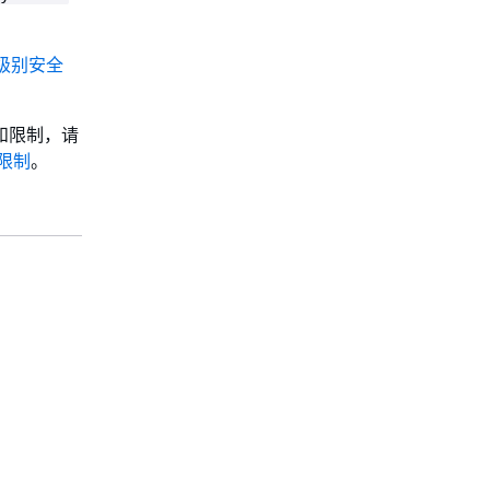
格级别安全
项和限制，请
和限制
。