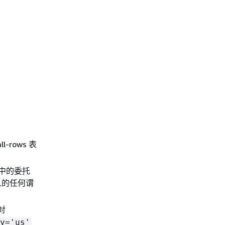
rows 表
中的委托
人的任何谓
对
y='us'