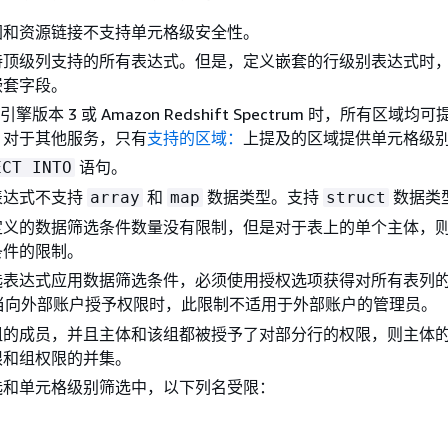
图和资源链接不支持单元格级安全性。
持顶级列支持的所有表达式。但是，定义嵌套的行级别表达式时
嵌套字段。
a 引擎版本 3 或 Amazon Redshift Spectrum 时，所有区域
。对于其他服务，只有
支持的区域：
上提及的区域提供单元格级
语句。
ECT INTO
表达式不支持
和
数据类型。支持
数据类
array
map
struct
义的数据筛选条件数量没有限制，但是对于表上的单个主体，则存
条件的限制。
选表达式应用数据筛选条件，必须使用授权选项获得对所有表列
当向外部账户授予权限时，此限制不适用于外部账户的管理员。
组的成员，并且主体和该组都被授予了对部分行的权限，则主体
限和组权限的并集。
选和单元格级别筛选中，以下列名受限：