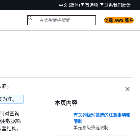
中文 (简体)
首选项
联系我们
反馈
创建 AWS 账户
为准。
文为准。
本页内容
限制对查询
有关列级别筛选的注意事项和
 使用数据筛
限制
单元格级筛选限制
嵌套结构，