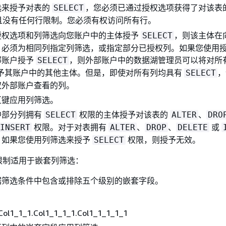
选来授予对表的
，您必须已通过授权选项获得了对该表
SELECT
且没有任何行限制。您必须有权访问所有行。
授权选项和列筛选向您账户中的主体授予
，则该主体在
SELECT
，必须为相同列指定列筛选，或指定部分已授权列。如果您使用
部账户授予
，则外部账户中的数据湖管理员可以将对所
SELECT
予其账户中的其他主体。但是，即使对所有列均具有
，
SELECT
权外部账户查看的列。
区键应用列筛选。
中部分列拥有
权限的主体授予对该表的
、
SELECT
ALTER
DRO
权限。对于对表拥有
、
、
或
INSERT
ALTER
DROP
DELETE
，如果您使用列筛选来授予
权限，则授予无效。
SELECT
限制适用于嵌套列筛选：
据筛选条件中包含或排除五个级别的嵌套字段。
.Col1_1_1.Col1_1_1_1.Col1_1_1_1_1