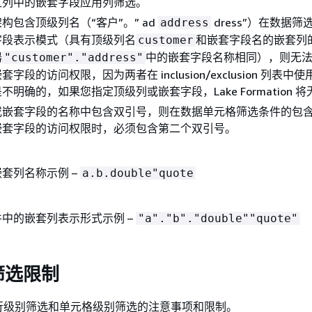
区列中的嵌套字段应用列筛选。
构包含顶级列名（“客户”。” ad
dress”）在数据
address
字段表示模式（具有顶级列名
和嵌套字段名的嵌套列
customer
器
中的嵌套字段名称相同），则无
"customer"."address"
字段的访问权限，因为两者在 inclusion/exclusion 列表中
不明确的，如果您指定顶级列或嵌套字段，Lake Formation 
或嵌套字段的名称中包含双引号，则在数据单元格筛选条件的包
嵌套字段的访问权限时，必须包含第二个双引号。
套列名称示例 –
a.b.double"quote
中的嵌套列表示形式示例 –
"a"."b"."double""quote"
筛选限制
行级别筛选和单元格级别筛选的注意事项和限制。