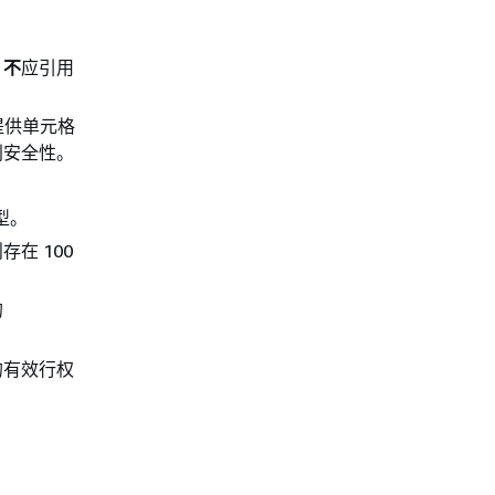
，
不
应引用
均可提供单元格
别安全性。
型。
在 100
的
的有效行权