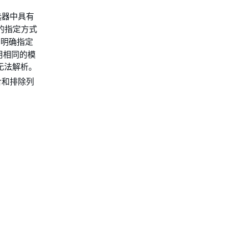
筛选器中具有
的指定方式
法明确指定
使用相同的模
将无法解析。
含和排除列