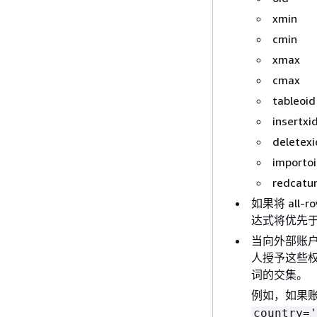
xmin
cmin
xmax
cmax
tableoid
insertxi
deletexi
importo
redcatu
如果将 all
达式将优先
当向外部账户
人授予这些
词的交集。
例如，如果
country='