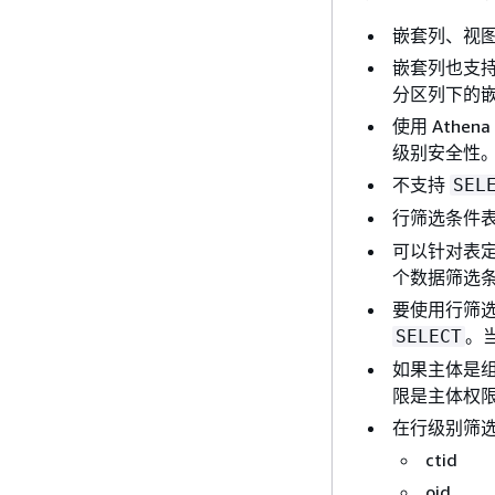
嵌套列、视
嵌套列也支
分区列下的
使用 Athen
级别安全性
不支持
SEL
行筛选条件
可以针对表定
个数据筛选
要使用行筛
。
SELECT
如果主体是
限是主体权
在行级别筛
ctid
oid