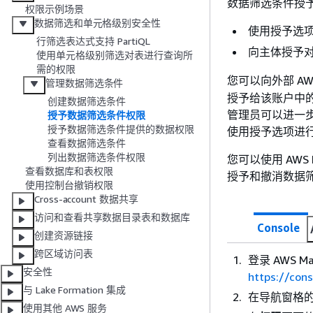
数据筛选条件授
权限示例场景
数据筛选和单元格级别安全性
使用授予选
行筛选表达式支持 PartiQL
向主体授予
使用单元格级别筛选对表进行查询所
需的权限
您可以向外部 AW
管理数据筛选条件
授予给该账户中
创建数据筛选条件
管理员可以进一步
授予数据筛选条件权限
授予数据筛选条件提供的数据权限
使用授予选项进
查看数据筛选条件
列出数据筛选条件权限
您可以使用 AWS Lak
查看数据库和表权限
授予和撤消数据
使用控制台撤销权限
Cross-account 数据共享
访问和查看共享数据目录表和数据库
Console
创建资源链接
跨区域访问表
登录 AWS Ma
安全性
https://con
与 Lake Formation 集成
在导航窗格
使用其他 AWS 服务