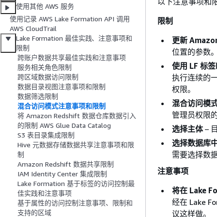
以下注意事项和
使用其他 AWS 服务
使用记录 AWS Lake Formation API 调用
限制
AWS CloudTrail
Lake Formation 最佳实践、注意事项和
更新 Amazo
限制
位置的参数
跨账户数据共享最佳实践和注意事项
使用 LF 标
服务相关角色限制
执行连续的一步
跨区域数据访问限制
数据目录视图注意事项和限制
权限。
数据筛选限制
混合访问模
混合访问模式注意事项和限制
管理员权限
将 Amazon Redshift 数据仓库数据引入
的限制 AWS Glue Data Catalog
选择主体
–
S3 表目录集成限制
选择数据库
Hive 元数据存储数据共享注意事项和限
需要选择数
制
Amazon Redshift 数据共享限制
注意事项
IAM Identity Center 集成限制
Lake Formation 基于标签的访问控制最
将在 Lake 
佳实践和注意事项
经在 Lake
基于属性的访问控制注意事项、限制和
支持的区域
议这样做。