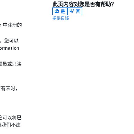
此页内容对您是否有帮助？
是
否
提供反馈
on 中注册的
限时，您可以
mation
管理员或只读
所有表时，
管可以将已
，但我们不建