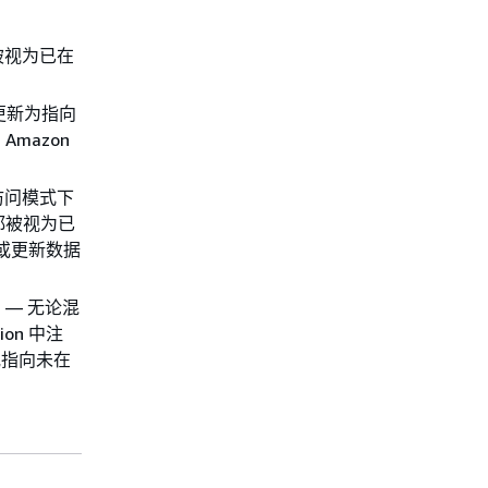
都被视为已在
。
区位置更新为指向
mazon
合访问模式下
都被视为已
建或更新数据
）— 无论混
on 中注
或指向未在