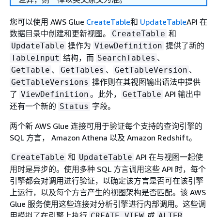
您可以使用 AWS Glue
CreateTable
和
UpdateTable
API 在
数据目录中创建和更新视图。
和
CreateTable
操作为
提供了新的
UpdateTable
ViewDefinition
结构，而
、
TableInput
SearchTables
、
、
、
GetTable
GetTables
GetTableVersion
操作则在其视图输出语法中提供
GetTableVersions
了
。此外，
API 输出中
ViewDefinition
GetTable
还有一个新的
字段。
Status
两个新 AWS Glue 连接可用于验证每个支持的查询引擎的
SQL 方言， Amazon Athena 以及 Amazon Redshift。
和
API 在与视图一起使
CreateTable
UpdateTable
用时是异步的。使用多种 SQL 方言调用这些 API 时，每个
引擎都会对调用进行验证，以确定该方言是否可在该引擎
上运行，以及每个方言产生的视图架构是否匹配。该 AWS
Glue 服务使用这些连接对分析引擎进行内部调用。这些调
用模拟了在引擎上执行
或
CREATE VIEW
ALTER