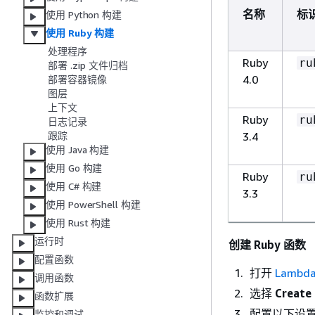
名称
标
使用 Python 构建
使用 Ruby 构建
处理程序
Ruby
ru
部署 .zip 文件归档
4.0
部署容器镜像
图层
上下文
Ruby
ru
日志记录
3.4
跟踪
使用 Java 构建
使用 Go 构建
Ruby
ru
使用 C# 构建
3.3
使用 PowerShell 构建
使用 Rust 构建
运行时
创建 Ruby 函数
配置函数
打开
Lambd
调用函数
选择
Create 
函数扩展
配置以下设
监控和调试