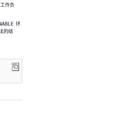
s 工作负
环
NABLE
法的结