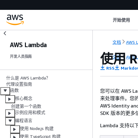
开始使用
文档
AWS 
AWS Lambda
使用 R
文档
AWS 
开发人员指南
RSS
Markdo
什么是 AWS Lambda？
代理设置指南
函数
您可以在 AWS La
来处理事件。您的代
核心概念
AWS Identity
创建第一个函数
示例应用和模式
SDK 版本的更
编程语言
Lambda 支持以
使用 Node.js 构建
使用 TypeScript 构建