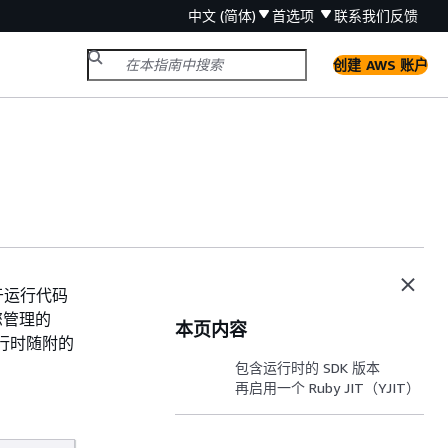
中文 (简体)
首选项
联系我们
反馈
创建 AWS 账户
于运行代码
您管理的
本页内容
y 运行时随附的
包含运行时的 SDK 版本
再启用一个 Ruby JIT（YJIT）