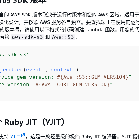
含的 AWS SDK 版本取决于运行时版本和您的 AWS 区域。适用于 
采用模块化设计，并按照 AWS 服务各自独立。要查找您正在使用的运
m 的版本号，请使用以下格式的代码创建 Lambda 函数。用您的
称替换
和
。
aws-sdk-s3
Aws::S3
ws-sdk-s3'
_handler
(
event:
, 
context:
)
rvice gem version: 
#
{
Aws::S3::GEM_VERSION}
"
re version: 
#
{
Aws::CORE_GEM_VERSION}
"
uby JIT（YJIT）
统支持
YJIT
，这是一款轻量级的极简 Ruby JIT 编译器。YJIT