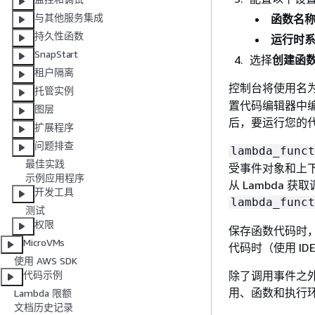
与其他服务集成
函数名
持久性函数
运行时
SnapStart
选择
创建函
租户隔离
控制台将使用名
托管实例
置代码编辑器中
图层
后，要运行您的
扩展程序
问题排查
lambda_funct
最佳实践
受事件对象和上下
示例应用程序
从 Lambda
开发工具
lambda_funct
测试
权限
保存函数代码时，L
MicroVMs
代码时（使用 ID
使用 AWS SDK
除了调用事件之
代码示例
用、函数和执行
Lambda 限额
文档历史记录