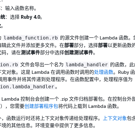
称
：输入函数名称。
系统
：选择
Ruby 4.0
。
数
。
为
的源文件创建一个 Lambda 函数
lambda_function.rb
编辑此文件并添加更多文件。在
部署
部分，选择
部署
以更新函数
代码，请在
测试事件
部分中选择
创建测试事件
。
文件会导出一个名为
的函数，此
ion.rb
lambda_handler
文对象。这是 Lambda 在调用函数时调用的
处理函数
。Ruby
 获取调用事件并将其传递到处理程序。在函数配置中，处理程序值为
。
ion.lambda_handler
ambda 控制台会创建一个 .zip 文件归档部署包。在控制台
E），您需要
创建部署程序包
将代码上载到 Lambda 函数。
外，函数运行时还将上下文对象传递给处理程序。
上下文对象
包
环境的其他信息。环境变量中提供了更多信息。