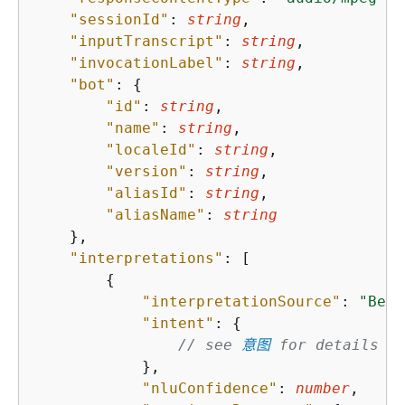
"sessionId"
: 
string
,

"inputTranscript"
: 
string
,

"invocationLabel"
: 
string
,

"bot"
: 
{
"id"
: 
string
,

"name"
: 
string
,

"localeId"
: 
string
,

"version"
: 
string
,

"aliasId"
: 
string
,

"aliasName"
: 
string
    },

"interpretations"
: [

{
"interpretationSource"
: 
"Bedr
"intent"
: 
{
// see 
意图
 for details a
            },

"nluConfidence"
: 
number
,
