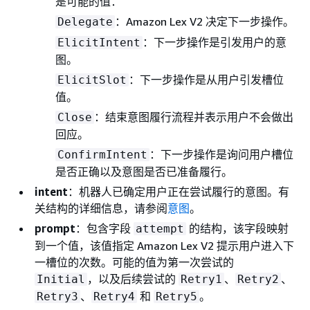
是可能的值：
：Amazon Lex V2 决定下一步操作。
Delegate
：下一步操作是引发用户的意
ElicitIntent
图。
：下一步操作是从用户引发槽位
ElicitSlot
值。
：结束意图履行流程并表示用户不会做出
Close
回应。
：下一步操作是询问用户槽位
ConfirmIntent
是否正确以及意图是否已准备履行。
intent
：机器人已确定用户正在尝试履行的意图。有
关结构的详细信息，请参阅
意图
。
prompt
：包含字段
的结构，该字段映射
attempt
到一个值，该值指定 Amazon Lex V2 提示用户进入下
一槽位的次数。可能的值为第一次尝试的
，以及后续尝试的
、
、
Initial
Retry1
Retry2
、
和
。
Retry3
Retry4
Retry5