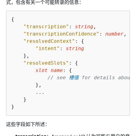
式，包含有关一个可能转录的信息：
{
"transcription"
: 
string
,

"transcriptionConfidence"
: 
number
,

"resolvedContext"
: 
{
"intent"
: 
string
    },

"resolvedSlots"
: 
{
slot name
: 
{
// see 
槽值
 for details about
        },

        ...

    }

}
这些字段如下所述：