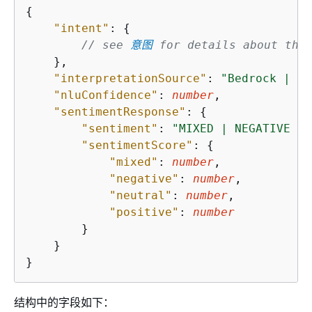
{
"intent"
: 
{
// see 
意图
 for details about the
    },

"interpretationSource"
: 
"Bedrock | Le
"nluConfidence"
: 
number
,

"sentimentResponse"
: 
{
"sentiment"
: 
"MIXED | NEGATIVE | 
"sentimentScore"
: 
{
"mixed"
: 
number
,

"negative"
: 
number
,

"neutral"
: 
number
,

"positive"
: 
number
        }

    }

}
结构中的字段如下：