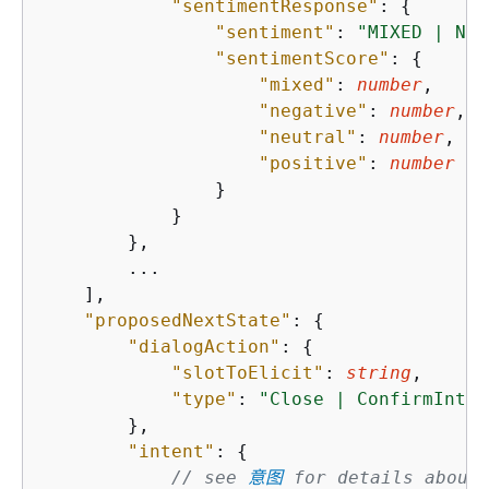
"sentimentResponse"
: 
{
"sentiment"
: 
"MIXED | NEG
"sentimentScore"
: 
{
"mixed"
: 
number
,

"negative"
: 
number
,

"neutral"
: 
number
,

"positive"
: 
number
                }

            }

        },

        ...

    ],

"proposedNextState"
: 
{
"dialogAction"
: 
{
"slotToElicit"
: 
string
,

"type"
: 
"Close | ConfirmInten
        },

"intent"
: 
{
// see 
意图
 for details about