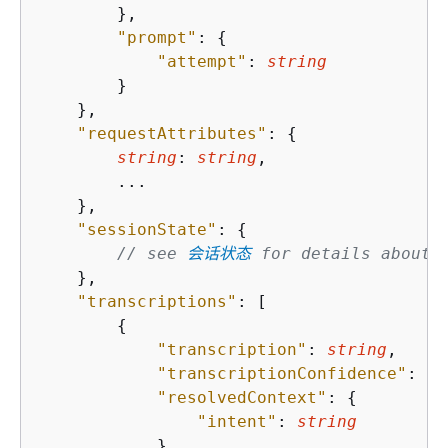
        },

"prompt"
: 
{
"attempt"
: 
string
        }

    },

"requestAttributes"
: 
{
string
: 
string
,

        ...

    },

"sessionState"
: 
{
// see 
会话状态
 for details about 
    },

"transcriptions"
: [

{
"transcription"
: 
string
,

"transcriptionConfidence"
: 
nu
"resolvedContext"
: 
{
"intent"
: 
string
            },
