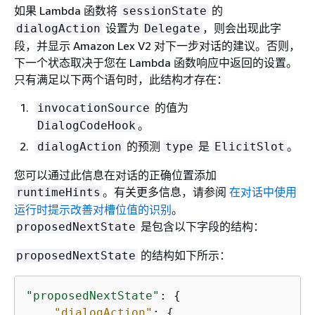
如果 Lambda 函数将
的
sessionState
设置为
，则会出现此字
dialogAction
Delegate
段，并显示 Amazon Lex V2 对下一步对话的建议。否则，
下一个状态取决于您在 Lambda 函数响应中返回的设置。
只有满足以下两个语句时，此结构才存在：
的值为
invocationSource
。
DialogCodeHook
的预测
是
。
dialogAction
type
ElicitSlot
您可以通过此信息在对话的正确位置添加
。有关更多信息，请参阅
在对话中使用
runtimeHints
运行时提示改善对槽位值的识别
。
是包含以下字段的结构：
proposedNextState
的结构如下所示：
proposedNextState
"proposedNextState"
: 
{
"dialogAction"
: 
{