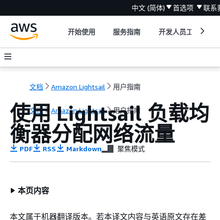
中文 (简体)
首选项
联系
开始使用
服务指南
开发人员工具
文档
Amazon Lightsail
用户指南
使用 Lightsail 负载均
文档
Amazon Lightsail
用户指南
衡器分配网络流量
PDF
RSS
Markdown
聚焦模式
本页内容
本文属于机器翻译版本。若本译文内容与英语原文存在差