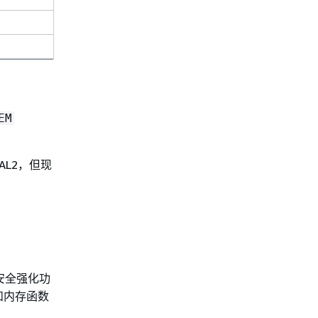
y
y
y
y
EM
AL2，但现
安全强化功
和内存函数