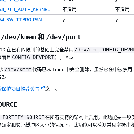
64_PTR_AUTH_KERNEL
不适用
不适用
64_SW_TTBR0_PAN
y
y
、
和
/dev/kmem
/dev/port
ux 2023 在已有的限制的基础上完全禁用
/dev/mem
CONFIG_DEVM
（而且
）。 AL2
CONFIG_DEVPORT
，该
代码已从 Linux 中完全删除，虽然它在中被禁用 
/dev/kmem
23。
我保护项目推荐设置
之一。
OURCE
在所有支持的架构上启用。此功能是一项
_FORTIFY_SOURCE
以确定和验证缓冲区大小的情况下，此功能可以检测常见字符串
。