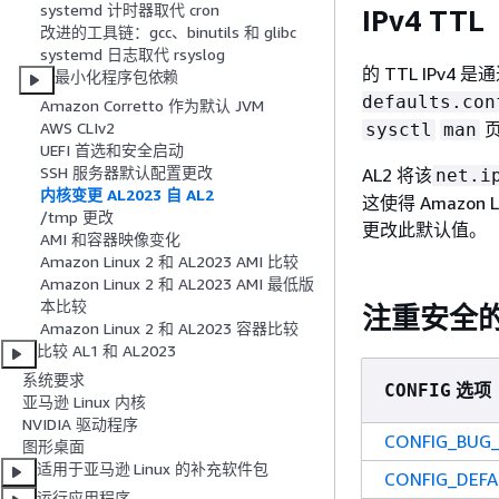
systemd 计时器取代 cron
IPv4 TTL
改进的工具链：gcc、binutils 和 glibc
systemd 日志取代 rsyslog
的 TTL IPv4 
最小化程序包依赖
defaults.con
Amazon Corretto 作为默认 JVM
AWS CLIv2
sysctl
man
UEFI 首选和安全启动
SSH 服务器默认配置更改
AL2 将该
net.i
内核变更 AL2023 自 AL2
这使得 Amazo
/tmp 更改
更改此默认值。
AMI 和容器映像变化
Amazon Linux 2 和 AL2023 AMI 比较
Amazon Linux 2 和 AL2023 AMI 最低版
本比较
注重安全
Amazon Linux 2 和 AL2023 容器比较
比较 AL1 和 AL2023
系统要求
选项
CONFIG
亚马逊 Linux 内核
NVIDIA 驱动程序
CONFIG_BUG
图形桌面
适用于亚马逊 Linux 的补充软件包
CONFIG_DEF
运行应用程序