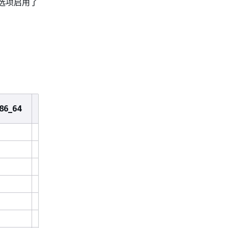
选项启用了
86_64
AL2/5.10/aarch64
AL2/5.10/x86_64
AL
100
250
1
4096
8192
4
y
n
y
1
0
1
m
m
m
m
m
n