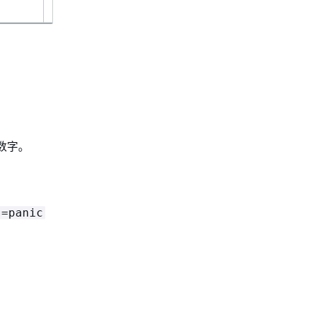
不适用
不
n
的数字。
s=panic