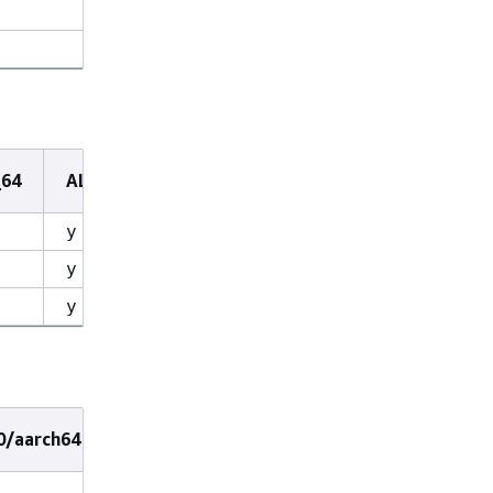
y
y
y
y
_64
AL2023/6.1/x86_64
AL2023/6.12/x86_64
y
y
不适用
y
y
y
0/aarch64
AL2023/6.1/aarch64
AL2023/6.12/aarc
y
y