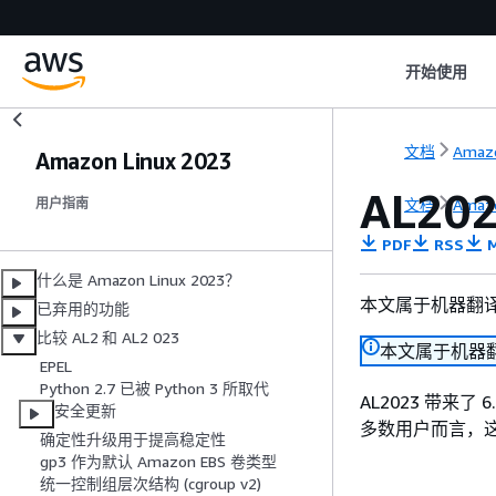
开始使用
文档
Amazo
Amazon Linux 2023
AL20
文档
Amazo
用户指南
PDF
RSS
M
什么是 Amazon Linux 2023？
本文属于机器翻
已弃用的功能
比较 AL2 和 AL2 023
本文属于机器
EPEL
Python 2.7 已被 Python 3 所取代
AL2023 带来了
安全更新
多数用户而言，
确定性升级用于提高稳定性
gp3 作为默认 Amazon EBS 卷类型
统一控制组层次结构 (cgroup v2)