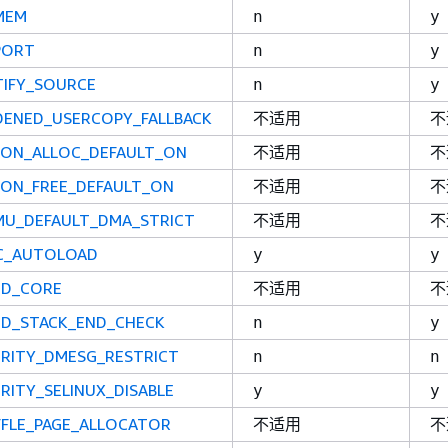
MEM
n
y
PORT
n
y
TIFY_SOURCE
n
y
DENED_USERCOPY_FALLBACK
不适用
不
_ON_ALLOC_DEFAULT_ON
不适用
不
_ON_FREE_DEFAULT_ON
不适用
不
MU_DEFAULT_DMA_STRICT
不适用
不
SC_AUTOLOAD
y
y
ED_CORE
不适用
不
ED_STACK_END_CHECK
n
y
URITY_DMESG_RESTRICT
n
n
RITY_SELINUX_DISABLE
y
y
FFLE_PAGE_ALLOCATOR
不适用
不