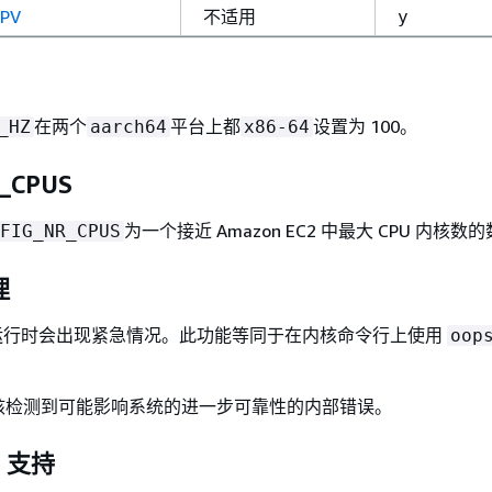
_PV
不适用
y
在两个
平台上都
设置为 100。
_HZ
aarch64
x86-64
_CPUS
为一个接近 Amazon EC2 中最大 CPU 内核数
FIG_NR_CPUS
理
 核在运行时会出现紧急情况。此功能等同于在内核命令行上使用
oop
核检测到可能影响系统的进一步可靠性的内部错误。
P 支持