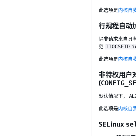
此选项是
内核自
行规程自动
除非请求来自具
范
TIOCSETD
i
此选项是
内核自
非特权用户
(
CONFIG_S
默认情况下， AL
此选项是
内核自
SELinux
se