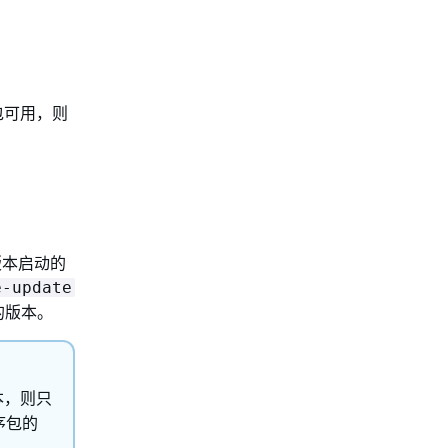
包可用，则
版本启动的
e-update
的版本。
本，则只
序包的