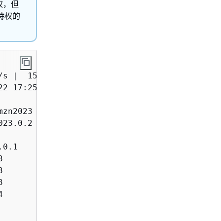
权，但
特权的
s |  15 MB     00:00

2 17:25:34 2024.

zn2023        amazonlinux

23.0.2        amazonlinux

              amazonlinux

0.1           amazonlinux

              amazonlinux

              amazonlinux

              amazonlinux

              amazonlinux

              amazonlinux

              amazonlinux
