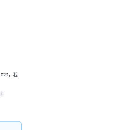
023，我
nf
。