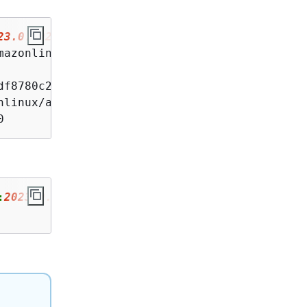
23.0.20230315.0
azonlinux

f8780c26d9cb409da5315a9

nlinux/amazonlinux:2023.0.20230315.0

0
:
2023.0.20230315.0
。