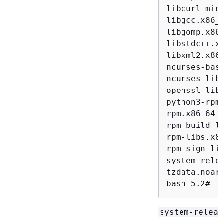
libcurl-mi
libgcc.x86
libgomp.x8
libstdc++.
libxml2.x8
ncurses-ba
ncurses-li
openssl-li
python3-rp
rpm.x86_64
rpm-build-
rpm-libs.x
rpm-sign-l
system-rel
tzdata.noa
bash-5.2#
system-relea