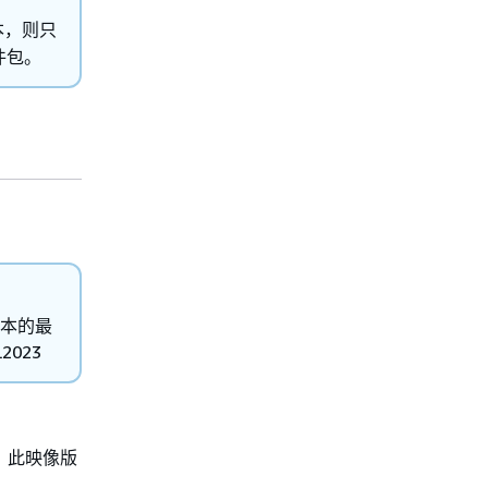
本，则只
件包。
本的最
023
；此映像版