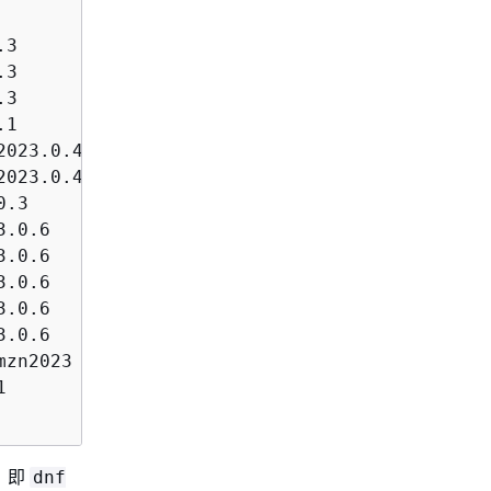
              amazonlinux

3             amazonlinux

3             amazonlinux

3             amazonlinux

1             amazonlinux

023.0.4       amazonlinux

023.0.4       amazonlinux

.3            amazonlinux

.0.6          amazonlinux

.0.6          amazonlinux

.0.6          amazonlinux

.0.6          amazonlinux

.0.6          amazonlinux

zn2023        amazonlinux

              amazonlinux

，即
dnf