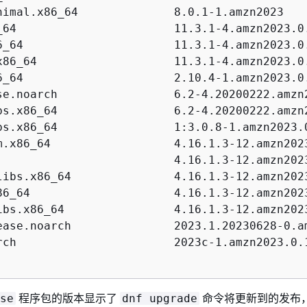
nimal.x86_64              8.0.1-1.amzn2023    
_64                       11.3.1-4.amzn2023.0.
6_64                      11.3.1-4.amzn2023.0.
x86_64                    11.3.1-4.amzn2023.0.
6_64                      2.10.4-1.amzn2023.0.
se.noarch                 6.2-4.20200222.amzn2
bs.x86_64                 6.2-4.20200222.amzn2
bs.x86_64                 1:3.0.8-1.amzn2023.0
m.x86_64                  4.16.1.3-12.amzn2023
                          4.16.1.3-12.amzn2023
libs.x86_64               4.16.1.3-12.amzn2023
86_64                     4.16.1.3-12.amzn2023
ibs.x86_64                4.16.1.3-12.amzn2023
ease.noarch               2023.1.20230628-0.am
rch                       2023c-1.amzn2023.0.1
程序包的版本显示了
命令将更新到的发布
se
dnf upgrade