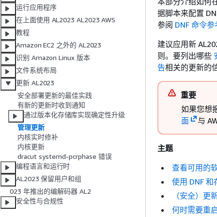
本部分介绍如何在
运行应用程序
据脚本来配置 DN
在上面使用 AL2023 AL2023 AWS
参阅
DNF 命令参
教程
建议应用新 AL2
Amazon EC2 之外的 AL2023
则。要列出哪些
识别 Amazon Linux 版本
告
相关的更新的
文件系统布局
更新 AL2023
重要
安全部署更新的最佳实践
有新的更新时收到通知
如果您想报
通过版本化存储库实现确定性升级
面
与 A
管理更新
内核实时修补
内核更新
主题
dracut systemd-pcrphase 错误
编程语言和运行时
查看可用的
AL2023 保留用户和组
使用 DNF
023 年推出的编解码器 AL2
（安全）更
安全性与合规性
何时需要重