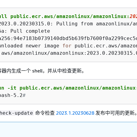
ull public.ecr.aws/amazonlinux/amazonlinux:
20
2023.0.20230315.0: Pulling from amazonlinux/am
6a: Pull complete

a256:94e7183b0739140dbd5b639fb7600f0a2299cec5d
wnloaded newer image 
for
 public.ecr.aws/amazo
.aws/amazonlinux/amazonlinux:2023.0.20230315.
器内生成一个 shell，并从中检查更新。
un -it public.ecr.aws/amazonlinux/amazonlinux
bash-5.2
# 
命令检查
2023.1.20230628
发布中可用的更新
heck-update