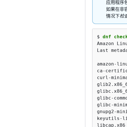
应用程序
如果在非容
情况下
检
$ 
dnf chec
Amazon Lin
Last metad
amazon-lin
ca-certifi
curl-minim
glib2.x86_
glibc.x86_
glibc-comm
glibc-mini
gnupg2-min
keyutils-l
libcap.x86