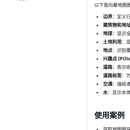
以下是向量地图图块
边界
：定义
建筑物和地
地球
：显示
土地利用
：
地点
：识别
兴趣点 (POIs
道路
：表示
道路标签
：
交通
：描绘
水
：显示水
使用案例
获取地图图