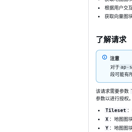
根据用户交
获取向量图
了解请求
注意
对于
ap-
段可能有
该请求需要参数
参数以进行授权
：
Tileset
：地图图块
X
：地图图块
Y