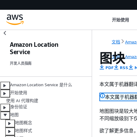
开始使用
文档
Amazo
Amazon Location
Service
图块
文档
Amazo
开发人员指南
PDF
RSS
M
本文属于机器翻
Amazon Location Service 是什么
开始使用
本文属于机器
使用 AI 代理构建
身份验证
地图图块是较大
地图
不同缩放级别下
地图概念
欲了解更多信息
地图样式