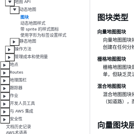
地图 API
动态地图
图块类型
图块
动态地图样式
带 sprite 的样式图标
向量地图图块
使用字形为标签设置样式
向量地图图块
静态地图
创建在任何分
操作方法
管理成本和使用量
栅格地图图块
地点
栅格地图图块
Routes
单，但缺乏灵
地理围栏
混合地图图块
跟踪器
混合地图图块
作业
（如道路），
开发人员工具
与 AWS 集成
安全性
向量图块
文档历史记录
AWS术语表