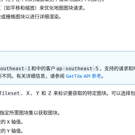
互（如平移和缩放）来优化地图图块请求。
块或栅格图块以进行详细渲染。
和中的客户
，支持的请求和
southeast-1
ap-southeast-5
所不同。有关详细信息，请参阅
GetTile API 参考
。
、
、
和
来标识要获取的特定图块。可以选择
Tileset
X
Y
Z
。
指定所需图块集以获取图块。
的 X 轴值。
的 Y 轴值。