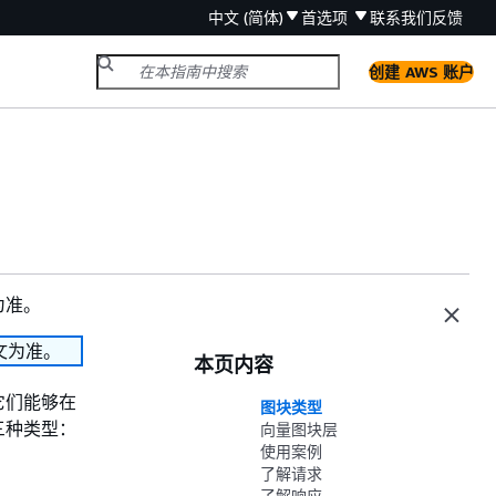
中文 (简体)
首选项
联系我们
反馈
创建 AWS 账户
为准。
文为准。
本页内容
它们能够在
图块类型
三种类型：
向量图块层
使用案例
了解请求
了解响应