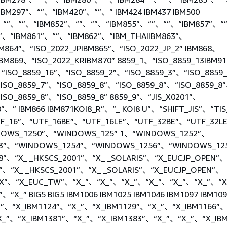
IBM297”、“”、“IBM420”、“”、” IBM424 IBM437 IBM500
”、“”、“”、“IBM852”、“”、“”、“IBM855”、“”、“”、“IBM857”、“
”、“IBM861”、“”、“IBM862”、“IBM_THAIIBM863”、
BM864”、“ISO_2022_JPIBM865”、“ISO_2022_JP_2” IBM868、
 IBM869、“ISO_2022_KRIBM870” 8859_1、“ISO_8859_13IBM9
、“ISO_8859_16”、“ISO_8859_2”、“ISO_8859_3”、“ISO_8859
“ISO_8859_7”、“ISO_8859_8”、“ISO_8859_8”、“ISO_8859_8
“ISO_8859_8”、“ISO_8859_8” 8859_9”、“JIS_X0201”、
0”、” IBM866 IBM871KOI8_R”、“_ KOI8 U”、“SHIFT_JIS”、“TI
TF_16”、“UTF_16BE”、“UTF_16LE”、“UTF_32BE”、“UTF_32L
DOWS_1250”、“WINDOWS_125” 1、“WINDOWS_1252”、
3”、“WINDOWS_1254”、“WINDOWS_1256”、“WINDOWS_12
”、“X_ _HKSCS_2001”、“X_ _SOLARIS”、“X_EUCJP_OPEN”
”、“X_ _HKSCS_2001”、“X_ _SOLARIS”、“X_EUCJP_OPEN”、
NUX”、“X_EUC_TW”、“X_”、“X_”、“X_”、“X_”、“X_”、“X_”、“
、“X_” BIG5 BIG5 IBM1006 IBM1025 IBM1046 IBM1097 IBM109
3”、“X_IBM1124”、“X_”、“X_IBM1129”、“X_”、“X_IBM1166”
X_”、“X_IBM1381”、“X_”、“X_IBM1383”、“X_”、“X_”、“X_IB