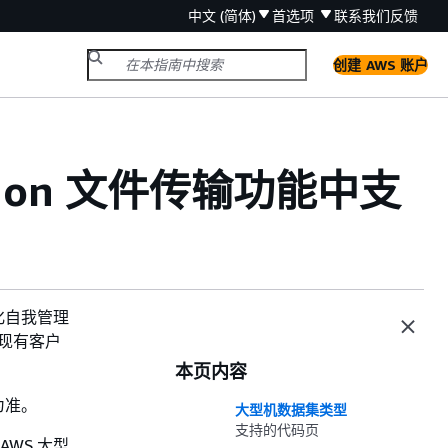
中文 (简体)
首选项
联系我们
反馈
创建 AWS 账户
zation 文件传输功能中支
化自我管理
m现有客户
。
本页内容
为准。
大型机数据集类型
支持的代码页
WS 大型