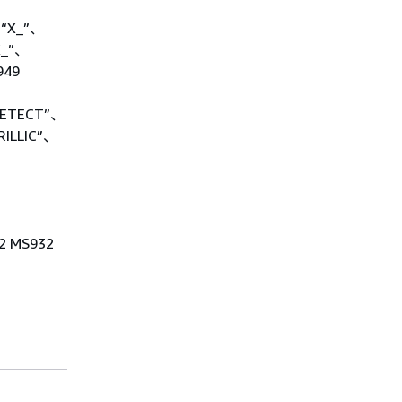
、“X_”、
X_”、
949
DETECT”、
ILLIC”、
、
2 MS932