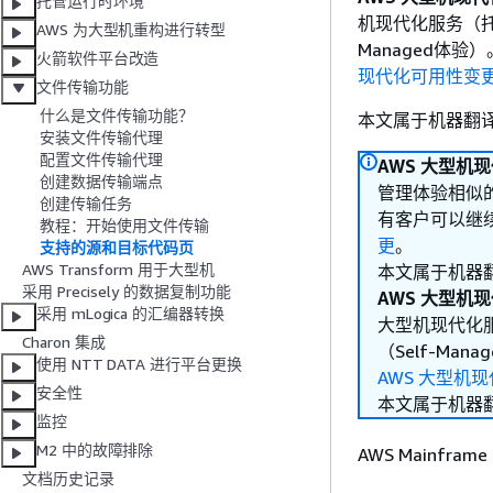
托管运行时环境
机现代化服务（托
AWS 为大型机重构进行转型
Managed体
火箭软件平台改造
现代化可用性变
文件传输功能
什么是文件传输功能？
本文属于机器翻
安装文件传输代理
配置文件传输代理
AWS 大型机
创建数据传输端点
管理体验相似的
创建传输任务
有客户可以继
教程：开始使用文件传输
更
。
支持的源和目标代码页
AWS Transform 用于大型机
本文属于机器
采用 Precisely 的数据复制功能
AWS 大型机
采用 mLogica 的汇编器转换
大型机现代化服
Charon 集成
（Self-M
使用 NTT DATA 进行平台更换
AWS 大型机
安全性
本文属于机器
监控
M2 中的故障排除
AWS Mainfr
文档历史记录