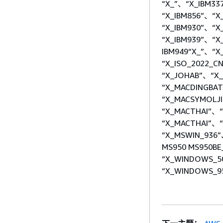
“X_”、“X_IBM33
“X_IBM856”、“X
“X_IBM930”、“X
“X_IBM939”、“X_
IBM949“X_”、“X
“X_ISO_2022_C
“X_JOHAB”、“X
“X_MACDINGBA
“X_MACSYMOLJ
“X_MACTHAI”、
“X_MACTHAI”、“
“X_MSWIN_936”
MS950 MS950B
“X_WINDOWS_5
“X_WINDOWS_95