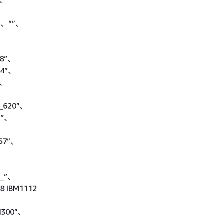
”、“”、
18”、
_4”、
”、
S_620”、
E”、
57”、
、
X_”、
8 IBM1112
、
M300”、