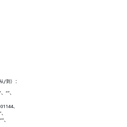
（从/到）：
“”、“”、
M01144、
“”、
、“”、
”、