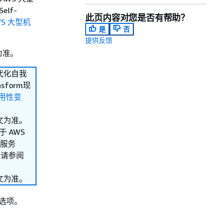
lf-
此页内容对您是否有帮助？
WS 大型机
是
否
提供反馈
为准。
代化自我
form现
可用性变
文为准。
 AWS
化服务
，请参阅
文为准。
换选项。