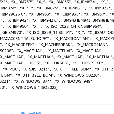
722”、“X_IBM737”、“X_”、“X_IBM833”、“X_IBM834”、“X_”、
_IBM874”、“X_” _”、“X_IBM875”、“X_IBM921”、“X_IBM922”
_ IBM29626 C”、“X_IBM933”、“X_ CIBM935”、“X_IBM937”、“
”、“X_IBM942”、“X_ IBM942 C”、IBM943 IBM943 IBM948 IBM
_”、“X_IBM950”、“X_”、“X_ISO_2022_CN_CNSIBM964”、
N_GBIBM970”、“X_ISO_8859_11ISCII91”、“X_”、“X_JISAUTO
_MACACCENTRALEUROPE””、“X_MACCROATIAN”、“X_MACCYR
T”、“X_MACGREEK”、“X_MACHEBREAK”、“X_MACROMAN”、
IS0208”、“X_MACTHAI”、“X_MACTHAI”、“X_MACTHAI”、
“X_MACTHAI”、“X_MACTHAI”、“X_MACTHAI”、“X_MACTHAI”
X_MACTHAI” _ _0213”、“X_ _HKSCS”、“X_ _HKSCS_XP”、
、“X_PCK”、“X_SJIS_0213”、“X_UTF_16LE_BOM”、“X_UTF_3
E_BOM”、“X_UTF_32LE_BOM”、“X_WINDOWS_50220”、
0221”、“X_WINDOWS_874”、“X_WINDOWS_949”、
0”、“X_WINDOWS_” ISO2022j