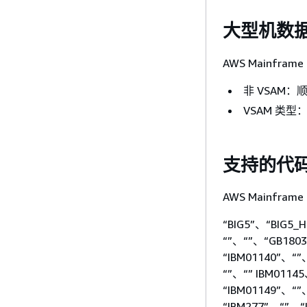
大型机数
AWS Mainfr
非 VSAM：
VSAM 类型：
支持的代
AWS Mainfr
“BIG5”、“BIG5
“”、“”、“GB180
“IBM01140”、“”
“”、“” IBM0114
“IBM01149”、“”
“IBM277”、“”、“