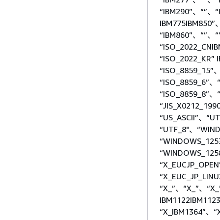
“IBM290”、“”、“
IBM775IBM850
“IBM860”、“”、“
“ISO_2022_CNI
“ISO_2022_KR”
“ISO_8859_15”
“ISO_8859_6”、
“ISO_8859_8”、
“JIS_X0212_199
“US_ASCII”、“U
“UTF_8"、“WIN
“WINDOWS_125
“WINDOWS_1258
“X_EUCJP_OPEN
“X_EUC_JP_LI
“X_”、“X_”、“X_”
IBM1122IBM112
“X_IBM1364”、“