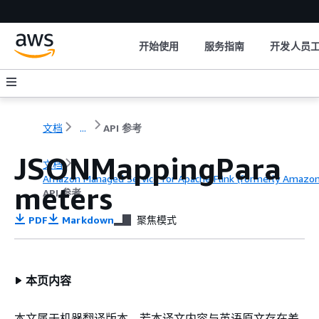
开始使用
服务指南
开发人员
文档
...
API 参考
JSONMappingPara
文档
Amazon Managed Service for Apache Flink (formerly Amazon K
meters
API 参考
PDF
Markdown
聚焦模式
本页内容
本文属于机器翻译版本。若本译文内容与英语原文存在差