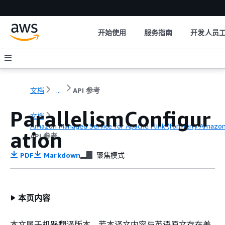
开始使用
服务指南
开发人员
文档
...
API 参考
ParallelismConfigur
文档
Amazon Managed Service for Apache Flink (formerly Amazon K
ation
API 参考
PDF
Markdown
聚焦模式
本页内容
本文属于机器翻译版本。若本译文内容与英语原文存在差