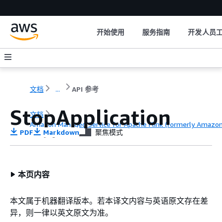
开始使用
服务指南
开发人员
文档
...
API 参考
StopApplication
文档
Amazon Managed Service for Apache Flink (formerly Amazon K
PDF
Markdown
聚焦模式
API 参考
本页内容
本文属于机器翻译版本。若本译文内容与英语原文存在差
异，则一律以英文原文为准。