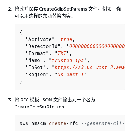
修改并保存 CreateGdIpSetParams 文件。例如，你
可以用这样的东西替换内容：
{
  "Activate": 
true
,

  "DetectorId": "
000000000000000000000
  "Format": "
TXT
",

  "Name": "
trusted-ips
",

  "IpSet": "
https://s3.us-west-2.amazo
  "Region": "
us-east-1
"

}
将 RFC 模板 JSON 文件输出到一个名为
CreateGdIpSetRfc.json：
aws amscm 
create
-
rfc 
--generate-cli-sk