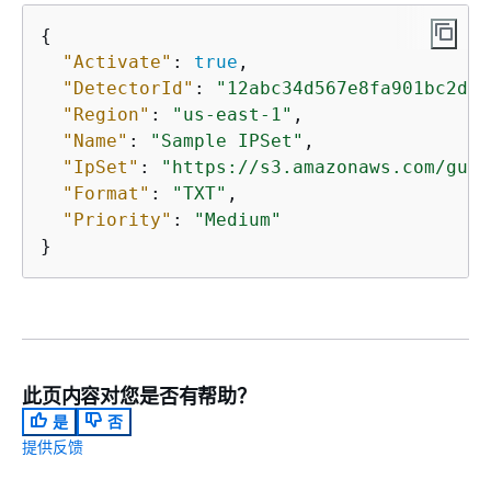
{
"Activate"
: 
true
,

"DetectorId"
: 
"12abc34d567e8fa901bc2d34
"Region"
: 
"us-east-1"
,

"Name"
: 
"Sample IPSet"
,

"IpSet"
: 
"https://s3.amazonaws.com/guar
"Format"
: 
"TXT"
,

"Priority"
: 
"Medium"
此页内容对您是否有帮助？
是
否
提供反馈