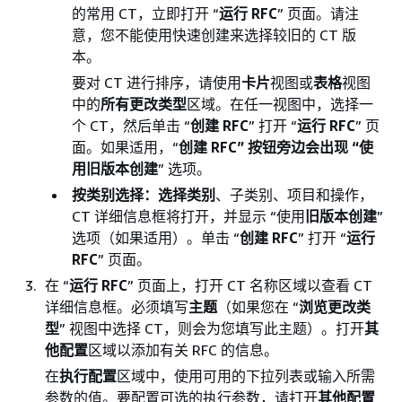
的常用 CT，立即打开 “
运行 RFC
” 页面。请注
意，您不能使用快速创建来选择较旧的 CT 版
本。
要对 CT 进行排序，请使用
卡片
视图或
表格
视图
中的
所有更改类型
区域。在任一视图中，选择一
个 CT，然后单击 “
创建 RFC
” 打开 “
运行 RFC
” 页
面。如果适用，“
创建 RFC” 按钮旁边会出现 “使
用旧版本
创建
” 选项。
按类别选择：选择类别
、子类别、项目和操作，
CT 详细信息框将打开，并显示 “使用
旧版本创建
”
选项（如果适用）。单击 “
创建 RFC
” 打开 “
运行
RFC
” 页面。
在 “
运行 RFC
” 页面上，打开 CT 名称区域以查看 CT
详细信息框。必须填写
主题
（如果您在 “
浏览更改类
型
” 视图中选择 CT，则会为您填写此主题）。打开
其
他配置
区域以添加有关 RFC 的信息。
在
执行配置
区域中，使用可用的下拉列表或输入所需
参数的值。要配置可选的执行参数，请打开
其他配置