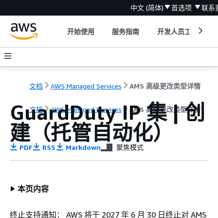
中文 (简体)
首选项
联系
开始使用
服务指南
开发人员工具
文档
AWS Managed Services
AMS 高级更改类型详情
GuardDuty IP 集 | 创
文档
AWS Managed Services
AMS 高级更改类型详情
建（托管自动化）
PDF
RSS
Markdown
聚焦模式
本页内容
终止支持通知： AWS 将于 2027 年 6 月 30 日终止对 AMS