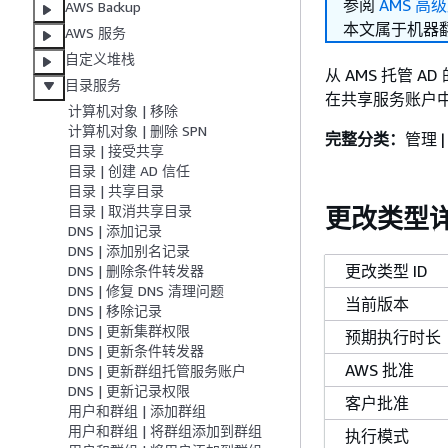
参阅
AMS 高
AWS Backup
本文属于机器
AWS 服务
自定义堆栈
从 AMS 托管 AD
目录服务
在共享服务账户
计算机对象 | 移除
计算机对象 | 删除 SPN
完整分类：
管理 |
目录 | 接受共享
目录 | 创建 AD 信任
目录 | 共享目录
目录 | 取消共享目录
更改类型
DNS | 添加记录
DNS | 添加别名记录
更改类型 ID
DNS | 删除条件转发器
DNS | 修复 DNS 清理问题
当前版本
DNS | 移除记录
DNS | 更新集群权限
预期执行时长
DNS | 更新条件转发器
AWS 批准
DNS | 更新群组托管服务账户
DNS | 更新记录权限
客户批准
用户和群组 | 添加群组
用户和群组 | 将群组添加到群组
执行模式