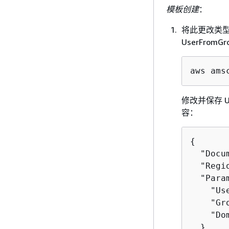
模板创建
：
将此更改类型
UserFromGr
aws ams
修改并保存 U
容：
{
  "Docu
  "Regi
  "Para
    "Us
    "Gr
    "Do
  }
