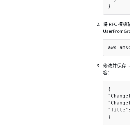
}
将 RFC 
UserFromG
aws ams
修改并保存 U
容：
{
"Change
"Change
"Title"
}