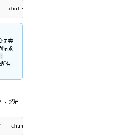
ttribute=ChangeTypeId,Value=
CT_ID
变更类
到请求
":
关所有
号），然后
" --change-type-version "1.0" --title "
Remove