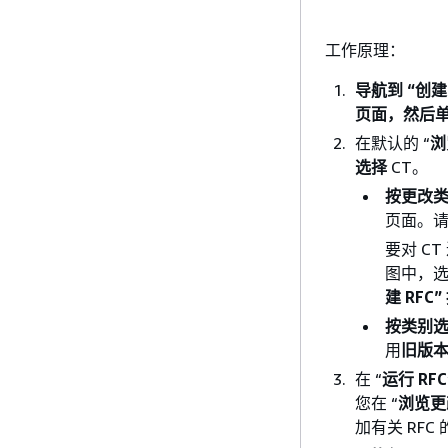
工作原理：
导航到 “
创建 
页面，然后单击
在默认的 “
浏
选择
CT。
按更改
页面。请
要对 C
图中，选
建 RF
按类别
用
旧版
在 “
运行 RFC
您在 “
浏览更
加有关 RFC