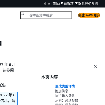
中文 (简体)
首选项
联系我们
反馈
创建 AWS 账户
户
7 年 6 月
息，请参阅
本页内容
为准。
更改类型详情
附加信息
027 年 6
执行输入参数
多信息，请
示例：必填参数
示例：所有参数