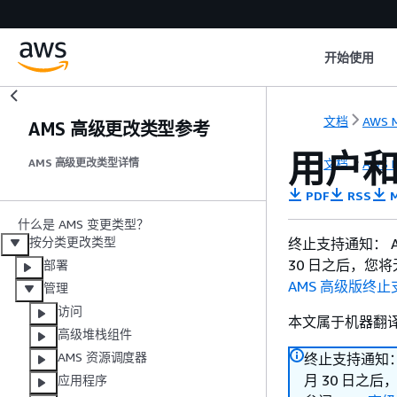
开始使用
文档
AWS M
AMS 高级更改类型参考
用户和
文档
AWS M
AMS 高级更改类型详情
PDF
RSS
M
什么是 AMS 变更类型？
按分类更改类型
终止支持通知： AWS
30 日之后，您
部署
AMS 高级版终止
管理
访问
本文属于机器翻
高级堆栈组件
AMS 资源调度器
终止支持通知： AW
月 30 日之
应用程序