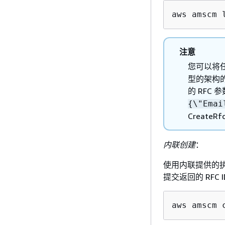
aws amscm 
注意
您可以将
型的架构
的 RFC
{
\"Emai
Create
内联创建
：
使用内联提供的执
提交返回的 RF
aws amscm 