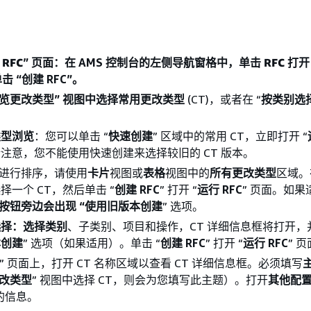
RFC
” 页面：在 AMS 控制台的左侧导航窗格中，单击
RFC
打开 
 “创建 RFC”。
览更改类型” 视图中选择常用更改类型
(CT)，或者在 “
按类别选择
类型浏览
：您可以单击 “
快速创建
” 区域中的常用 CT，立即打开 “
注意，您不能使用快速创建来选择较旧的 CT 版本。
T 进行排序，请使用
卡片
视图或
表格
视图中的
所有更改类型
区域。
择一个 CT，然后单击 “
创建 RFC
” 打开 “
运行 RFC
” 页面。如果
C” 按钮旁边会出现 “使用旧版本
创建
” 选项。
选择：选择类别
、子类别、项目和操作，CT 详细信息框将打开，并
本创建
” 选项（如果适用）。单击 “
创建 RFC
” 打开 “
运行 RFC
” 
” 页面上，打开 CT 名称区域以查看 CT 详细信息框。必须填写
改类型
” 视图中选择 CT，则会为您填写此主题）。打开
其他配
 的信息。