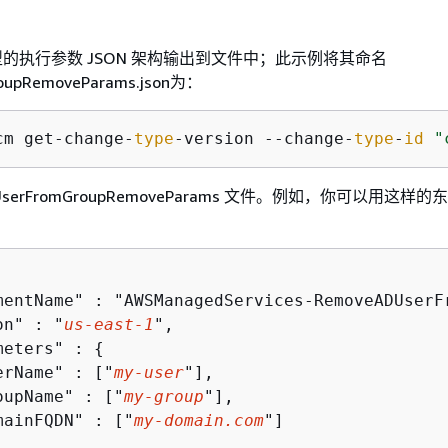
的执行参数 JSON 架构输出到文件中；此示例将其命名
oupRemoveParams.json为：
cm get-change-
type
-version --change-
type
-
id
"
serFromGroupRemoveParams 文件。例如，你可以用这样
mentName" : "AWSManagedServices-RemoveADUserFr
on" : "
us-east-1
",

meters" : 
{
erName" : ["
my-user
"],

oupName" : ["
my-group
"],

mainFQDN" : ["
my-domain.com
"]
