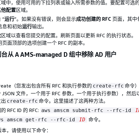
区域中，使用可用的下拉列表或输入所需参数的值。要配置可选
其他配置
区域。
 “
运行
”。如果没有错误，则会显示
成功创建的 RFC
页面，其中
细信息和初始
运行
输出。
数
区域以查看您提交的配置。刷新页面以更新 RFC 的执行状态。
使用页面顶部的选项创建一个 RFC 的副本。
从 A AMS-managed D 组中移除 AD 用户
e Create（您发出包含所有 RFC 和执行参数的
命令
create-rfc
 JSON 文件，一个用于 RFC 参数，一个用于执行参数），然
发出
命令。这里描述了这两种方法。
create-rfc
RFC ID 的 RFC:
aws amscm submit-rfc --rfc-id
I
命令。
ws amscm get-rfc --rfc-id
ID
版本，请使用以下命令：