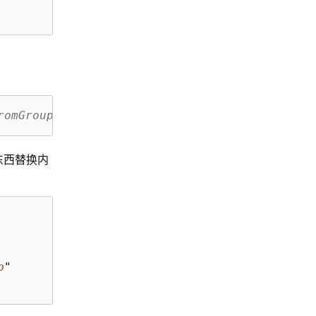
romGroupRemoveRfc.json
的东西替换内
p
"
