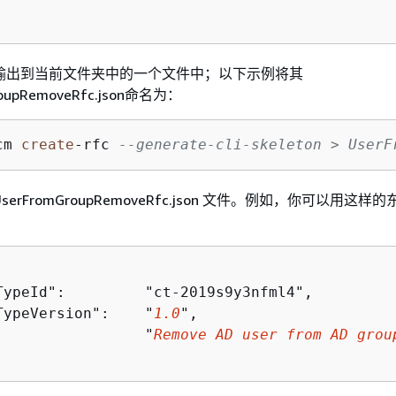
模板输出到当前文件夹中的一个文件中；以下示例将其
roupRemoveRfc.json命名为：
cm 
create
-
rfc 
--generate-cli-skeleton > UserF
serFromGroupRemoveRfc.json 文件。例如，你可以用这样
TypeId":         "ct-2019s9y3nfml4",

TypeVersion":    "
1.0
",

:                "
Remove AD user from AD grou