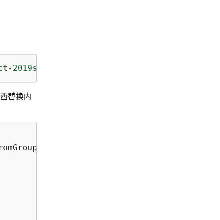
ct-2019s9y3nfml4"
 --query 
"ChangeTypeVersion.
的东西替换内
omGroup-Admin",
