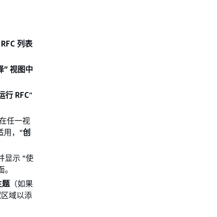
RFC 列表
” 视图中
运行 RFC
”
在任一视
适用，“
创
显示 “使
页面。
主题
（如果
置
区域以添