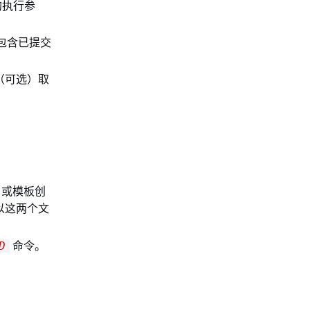
的执行参
包含已提交
（可选）取
）或模板创
后以这两个文
命令。
D