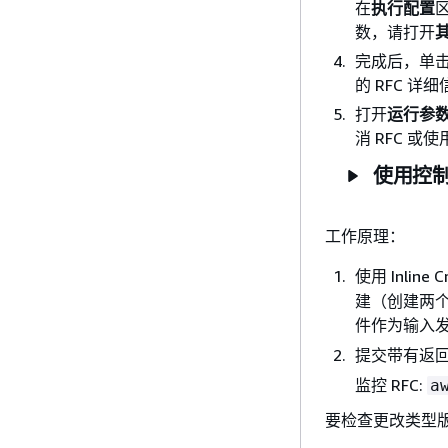
在
执行配置
数，请打开
完成后，单击
的 RFC 详
打开
运行参
消 RFC 或
使用控制台
工作原理：
使用 Inlin
建（创建两个
件作为输入
提交带有返回的 
监控 RFC:
a
要检查更改类型