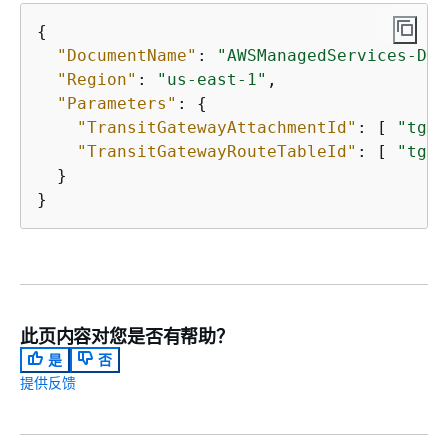
{
"DocumentName"
: 
"AWSManagedServices-Dis
"Region"
: 
"us-east-1"
,

"Parameters"
: 
{
"TransitGatewayAttachmentId"
: [ 
"tgw-
"TransitGatewayRouteTableId"
: [ 
"tgw-
  }

}
此页内容对您是否有帮助？
是
否
提供反馈