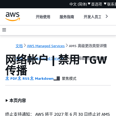
中文 (简体)
首选项
联系
开始使用
服务指南
开发人员工具
文档
AWS Managed Services
AMS 高级更改类型详情
网络帐户 | 禁用 TGW
文档
AWS Managed Services
AMS 高级更改类型详情
传播
PDF
RSS
Markdown
聚焦模式
本页内容
终止支持通知： AWS 将于 2027 年 6 月 30 日终止对 AMS