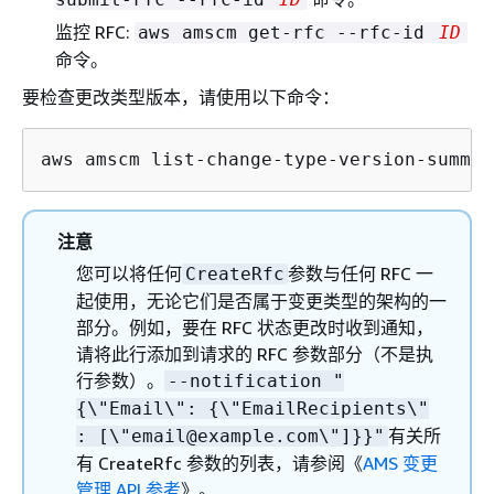
监控 RFC:
aws amscm get-rfc --rfc-id
ID
命令。
要检查更改类型版本，请使用以下命令：
aws amscm list-change-type-version-summar
注意
您可以将任何
参数与任何 RFC 一
CreateRfc
起使用，无论它们是否属于变更类型的架构的一
部分。例如，要在 RFC 状态更改时收到通知，
请将此行添加到请求的 RFC 参数部分（不是执
行参数）。
--notification "
{
\"Email\":
{
\"EmailRecipients\"
有关所
: [\"email@example.com\"]}}"
有 CreateRfc 参数的列表，请参阅《
AMS 变更
管理 API 参考
》。