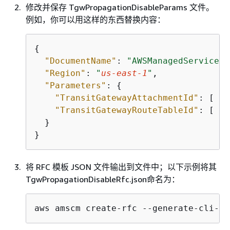
修改并保存 TgwPropagationDisableParams 文件。
例如，你可以用这样的东西替换内容：
{
"DocumentName"
: 
"AWSManagedServices-
"Region"
: 
"
us-east-1
"
,

"Parameters"
: 
{
"TransitGatewayAttachmentId"
: [ 
"
t
"TransitGatewayRouteTableId"
: [ 
"
t
  }

}
将 RFC 模板 JSON 文件输出到文件中；以下示例将其
TgwPropagationDisableRfc.json命名为：
aws amscm create-rfc --generate-cli-sk