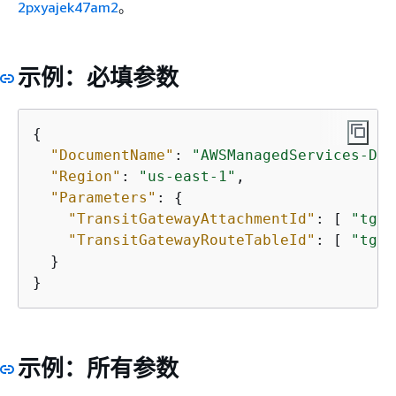
2pxyajek47am2
。
示例：必填参数
{
"DocumentName"
: 
"AWSManagedServices-Dis
"Region"
: 
"us-east-1"
,

"Parameters"
: 
{
"TransitGatewayAttachmentId"
: [ 
"tgw-
"TransitGatewayRouteTableId"
: [ 
"tgw-
  }

}
示例：所有参数