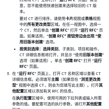
意，您不能使用快速创建来选择较旧的 CT 版
本。
要对 CT 进行排序，请使用
卡片
视图或
表格
视图
中的
所有更改类型
区域。在任一视图中，选择一
个 CT，然后单击 “
创建 RFC
” 打开 “
运行 RFC
” 页
面。如果适用，“
创建 RFC” 按钮旁边会出现 “使
用旧版本
创建
” 选项。
按类别选择：选择类别
、子类别、项目和操作，
CT 详细信息框将打开，并显示 “使用
旧版本创建
”
选项（如果适用）。单击 “
创建 RFC
” 打开 “
运行
RFC
” 页面。
在 “
运行 RFC
” 页面上，打开 CT 名称区域以查看 CT
详细信息框。必须填写
主题
（如果您在 “
浏览更改类
型
” 视图中选择 CT，则会为您填写此主题）。打开
其
他配置
区域以添加有关 RFC 的信息。
在
执行配置
区域中，使用可用的下拉列表或输入所需
参数的值。要配置可选的执行参数，请打开
其他配置