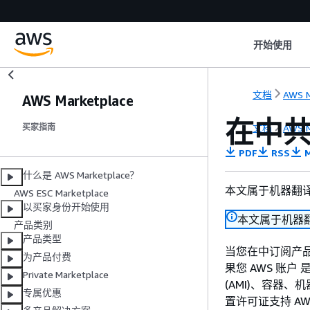
开始使用
文档
AWS M
AWS Marketplace
在中共享
文档
AWS M
买家指南
PDF
RSS
M
什么是 AWS Marketplace？
本文属于机器翻
AWS ESC Marketplace
以买家身份开始使用
本文属于机器
产品类别
产品类型
当您在中订阅产品时
为产品付费
果您 AWS 账户
Private Marketplace
(AMI)、容器、机
专属优惠
置许可证支持 AWS 