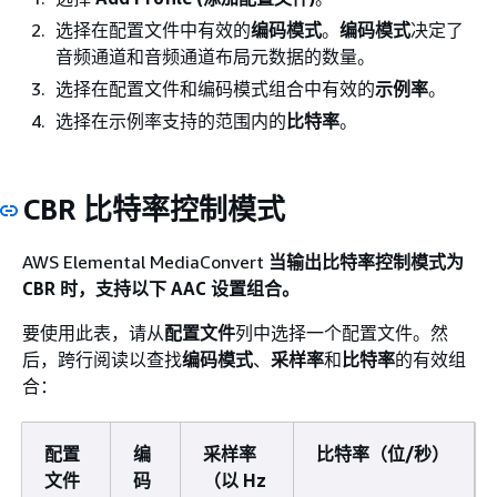
选择在配置文件中有效的
编码模式
。
编码模式
决定了
音频通道和音频通道布局元数据的数量。
选择在配置文件和编码模式组合中有效的
示例率
。
选择在示例率支持的范围内的
比特率
。
CBR 比特率控制模式
AWS Elemental MediaConvert
当输出
比特率控制模式
为
CBR 时，支持以下 AAC 设置组合。
要使用此表，请从
配置文件
列中选择一个配置文件。然
后，跨行阅读以查找
编码模式
、
采样率
和
比特率
的有效组
合：
配置
编
采样率
比特率（位/秒）
文件
码
（以 Hz