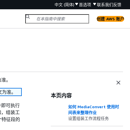
中文 (简体)
首选项
联系我们
反馈
创建 AWS 账户
为准。
文为准。
本页内容
件即可执行
如何 MediaConvert 使用时
例如，组装工
间表来整理作业
设置组装工作流程任务
个特征段的