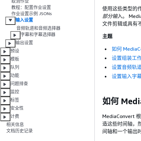
取消作业
教程：配置作业设置
使用这些类型的
作业设置示例 JSONs
部分输
入。 Me
输入设置
文件剪辑或具有
音频轨道和音频选择器
字幕和字幕选择器
主题
输出设置
如何 Medi
预设
设置组装工
模板
设置音频轨
队列
功能
设置输入字
问题排查
监控
如何 Med
标签
安全性
MediaConve
计费
造这些时间轴，
相关信息
文档历史记录
间轴和一个输出