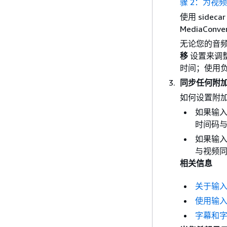
骤 2：为视
使用 side
MediaCo
无论您的音
移
设置来调
时间；使用
同步任何附
如何设置附
如果输入
时间码
如果输入
与视频
相关信息
关于输
使用输
字幕和