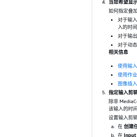
当您希望显
如何指定叠
对于输
入的时
对于输
对于动
相关信息
使用输
使用作
图像插
指定输入剪
除非 Med
该输入的时
设置输入剪
在
创建
在
Input