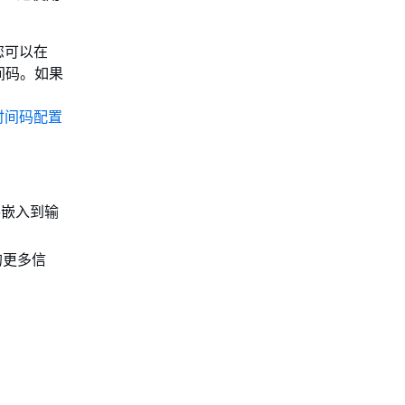
您可以在
间码。如果
时间码配置
嵌入到输
的更多信