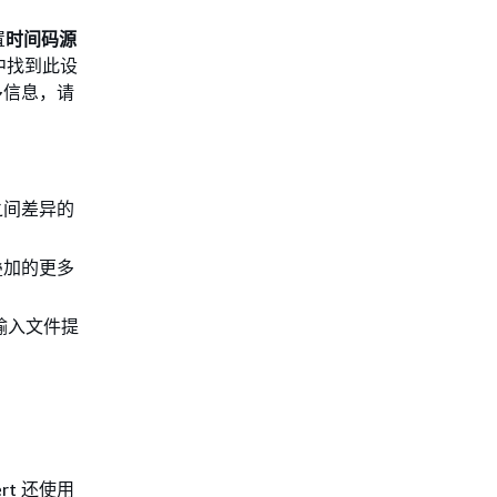
置
时间码源
件中找到此设
多信息，请
之间差异的
叠加的更多
输入文件提
rt 还使用