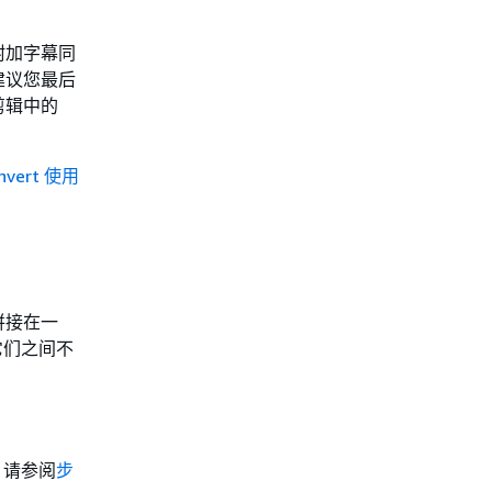
附加字幕同
建议您最后
剪辑中的
nvert 使用
入拼接在一
它们之间不
，请参阅
步