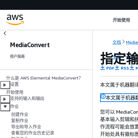
开始使用
文档
Media
MediaConvert
指定
文档
Media
用户指南
PDF
RSS
M
什么是 AWS Elemental MediaConvert？
设置
本文属于机器翻
开始使用
本文属于机器
支持的输入和输出
作业
您可以 MediaCon
创建作业
基本输入剪辑和拼接
复制作业
作流程可能会放
导出和导入作业
查看您的作业历史记录
开始处具有徽标