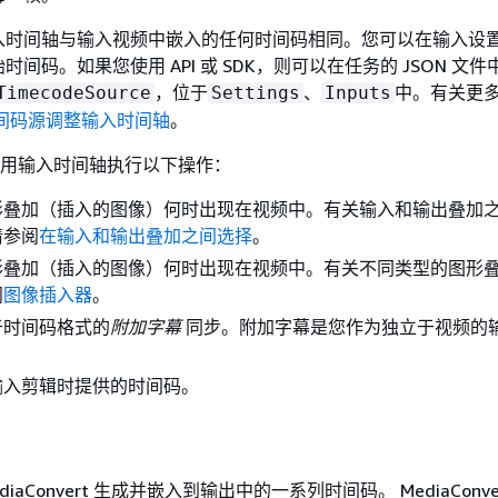
入时间轴与输入视频中嵌入的任何时间码相同。您可以在输入设
间码。如果您使用 API 或 SDK，则可以在任务的 JSON 文
，位于
、
中。有关更
TimecodeSource
Settings
Inputs
间码源调整输入时间轴
。
rt 使用输入时间轴执行以下操作：
形叠加（插入的图像）何时出现在视频中。有关输入和输出叠加
请参阅
在输入和输出叠加之间选择
。
形叠加（插入的图像）何时出现在视频中。有关不同类型的图形
阅
图像插入器
。
于时间码格式的
附加字幕
同步。附加字幕是您作为独立于视频的
输入剪辑时提供的时间码。
ediaConvert 生成并嵌入到输出中的一系列时间码。 MediaConve