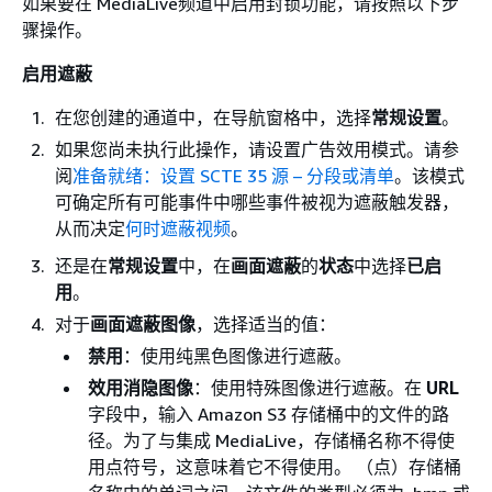
如果要在 MediaLive频道中启用封锁功能，请按照以下步
骤操作。
启用遮蔽
在您创建的通道中，在导航窗格中，选择
常规设置
。
如果您尚未执行此操作，请设置广告效用模式。请参
阅
准备就绪：设置 SCTE 35 源 – 分段或清单
。该模式
可确定所有可能事件中哪些事件被视为遮蔽触发器，
从而决定
何时遮蔽视频
。
还是在
常规设置
中，在
画面遮蔽
的
状态
中选择
已启
用
。
对于
画面遮蔽图像
，选择适当的值：
禁用
：使用纯黑色图像进行遮蔽。
效用消隐图像
：使用特殊图像进行遮蔽。在
URL
字段中，输入 Amazon S3 存储桶中的文件的路
径。为了与集成 MediaLive，存储桶名称不得使
用点符号，这意味着它不得使用。 （点）存储桶