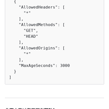
{
    "AllowedHeaders": [

      "*"

    ],

    "AllowedMethods": [

      "GET",

      "HEAD"

    ],

    "AllowedOrigins": [

      "*"

    ],

    "MaxAgeSeconds": 3000

  }

]