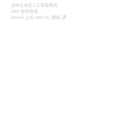
选择生成式人工智能服务
AWS 服务指南
GitHub 上的 AWS CLI 教程
开发人员工具
AWS 代码示例库
AWS CLI
AWS 构建者中心
AWS 开发人员工具博客
有用的链接
下载 AWS 文档 MCP 服务器
登录 AWS 管理控制台
AWS re:Post
隐私
网站条款
Cookie 首选项
© 2026,
Amazon Web Services, Inc. 或其附属公司。保留所有
中文 (简体)
权利。