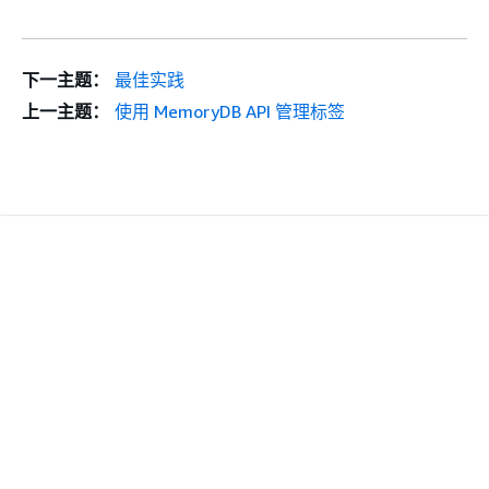
下一主题：
最佳实践
上一主题：
使用 MemoryDB API 管理标签
入门
回到顶部
AWS 实践经验教程
AWS 解决方案库
AWS 决策指南
服务指南
选择生成式人工智能服务
AWS 服务指南