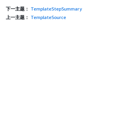
下一主题：
TemplateStepSummary
上一主题：
TemplateSource