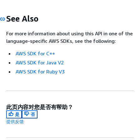
See Also
For more information about using this API in one of the
language-specific AWS SDKs, see the following:
AWS SDK for C++
AWS SDK for Java V2
AWS SDK for Ruby V3
此页内容对您是否有帮助？
是
否
提供反馈