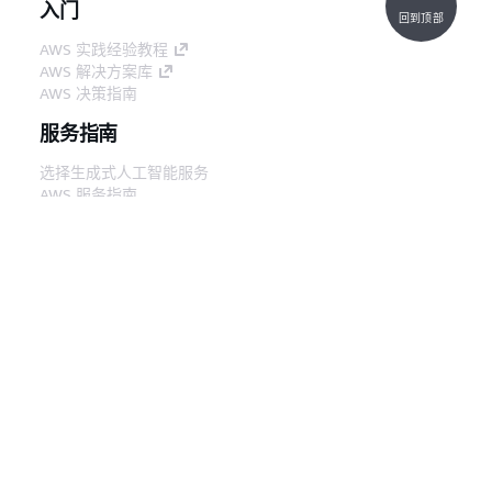
入门
回到顶部
AWS 实践经验教程
AWS 解决方案库
AWS 决策指南
服务指南
选择生成式人工智能服务
AWS 服务指南
GitHub 上的 AWS CLI 教程
开发人员工具
AWS 代码示例库
AWS CLI
AWS 构建者中心
AWS 开发人员工具博客
有用的链接
下载 AWS 文档 MCP 服务器
登录 AWS 管理控制台
AWS re:Post