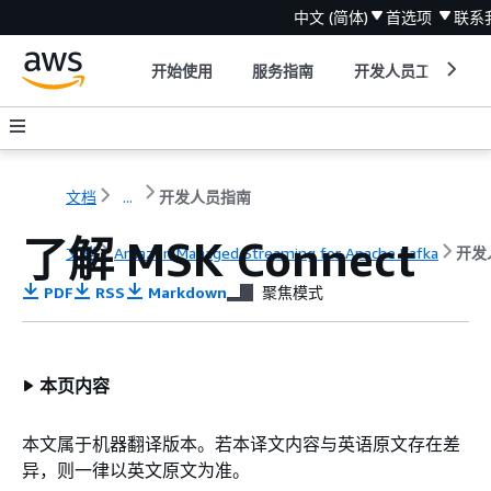
中文 (简体)
首选项
联系
开始使用
服务指南
开发人员工具
文档
...
开发人员指南
了解 MSK Connect
文档
Amazon Managed Streaming for Apache Kafka
开发
PDF
RSS
Markdown
聚焦模式
本页内容
本文属于机器翻译版本。若本译文内容与英语原文存在差
异，则一律以英文原文为准。