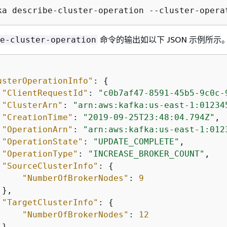
ka describe-cluster-operation --cluster-opera
命令的输出如以下 JSON 示例所示
e-cluster-operation
usterOperationInfo"
: 
{
"ClientRequestId"
: 
"c0b7af47-8591-45b5-9c0c-
"ClusterArn"
: 
"arn:aws:kafka:us-east-1:01234
"CreationTime"
: 
"2019-09-25T23:48:04.794Z"
,

"OperationArn"
: 
"arn:aws:kafka:us-east-1:012
"OperationState"
: 
"UPDATE_COMPLETE"
,

"OperationType"
: 
"INCREASE_BROKER_COUNT"
,

"SourceClusterInfo"
: 
{
"NumberOfBrokerNodes"
: 
9
},

"TargetClusterInfo"
: 
{
"NumberOfBrokerNodes"
: 
12
}
