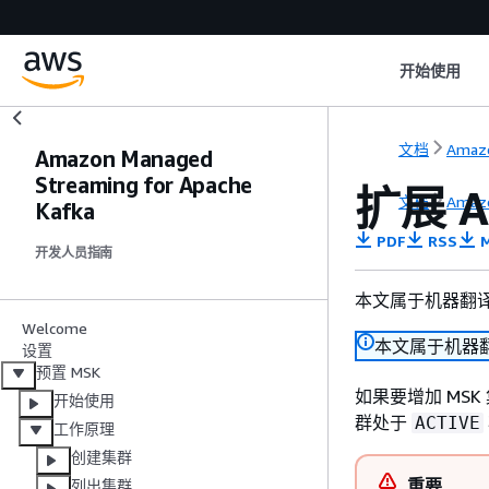
开始使用
文档
Amazo
Amazon Managed
Streaming for Apache
扩展 
文档
Amazo
Kafka
PDF
RSS
M
开发人员指南
本文属于机器翻
Welcome
本文属于机器
设置
预置 MSK
如果要增加 MSK
开始使用
群处于
ACTIVE
工作原理
创建集群
重要
列出集群