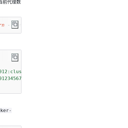
当前代理数
rn
 --current-version 
Current-Cluster-Version
 
012:cluster/exampleClusterName/abcdefab-1234-
012345678012:cluster-operation/exampleCluster
oker-