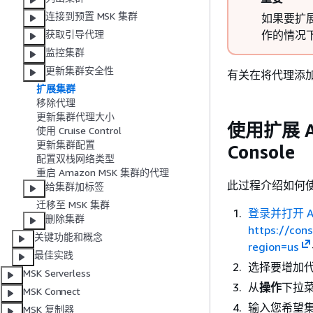
连接到预置 MSK 集群
如果要扩展
作的情况
获取引导代理
监控集群
更新集群安全性
有关在将代理添
扩展集群
移除代理
更新集群代理大小
使用扩展 Am
使用 Cruise Control
更新集群配置
Console
配置双栈网络类型
重启 Amazon MSK 集群的代理
此过程介绍如何使用 
给集群加标签
迁移至 MSK 集群
登录并打开 A
删除集群
https://co
关键功能和概念
region=us
最佳实践
选择要增加代
MSK Serverless
从
操作
下拉
MSK Connect
输入您希望
MSK 复制器