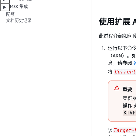
MSK 集成
配额
使用扩展 Am
文档历史记录
此过程介绍如何使用 
运行以下命
（ARN）。
息，请参阅
将
Current
重要
集群
操作或
KTVP
该
Target-