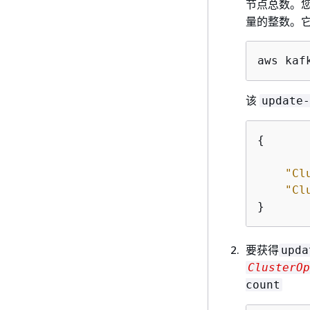
节点总数。
量的整数。
aws kaf
该
update-
{
"Cl
"Cl
}
要获得
upda
ClusterOp
count