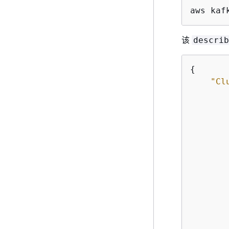
aws kaf
该
describ
{
"Cl
        
        