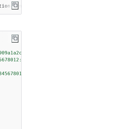
tion-arn 
ClusterOperationArn
。
909a1a2c99ea"
,

5678012:cluster/exampleClusterName/abcdefab-1
345678012:cluster-operation/exampleClusterNam