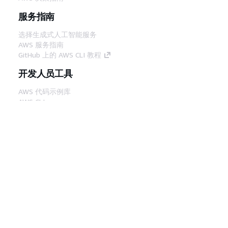
服务指南
选择生成式人工智能服务
AWS 服务指南
GitHub 上的 AWS CLI 教程
开发人员工具
AWS 代码示例库
AWS CLI
AWS 构建者中心
AWS 开发人员工具博客
有用的链接
下载 AWS 文档 MCP 服务器
登录 AWS 管理控制台
AWS re:Post
隐私
网站条款
Cookie 首选项
© 2026,
Amazon Web Services, Inc. 或其附属公司。保留所有