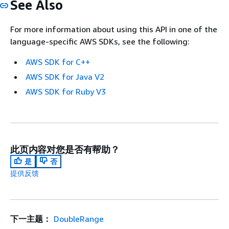
See Also
For more information about using this API in one of the
language-specific AWS SDKs, see the following:
AWS SDK for C++
AWS SDK for Java V2
AWS SDK for Ruby V3
此页内容对您是否有帮助？
是
否
提供反馈
下一主题：
DoubleRange