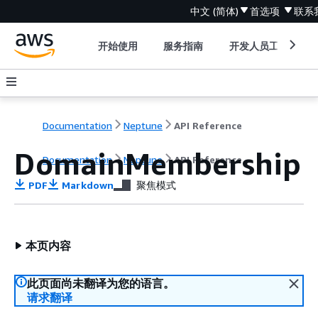
中文 (简体)
首选项
联系
开始使用
服务指南
开发人员工具
Documentation
Neptune
API Reference
DomainMembership
Documentation
Neptune
API Reference
PDF
Markdown
聚焦模式
本页内容
此页面尚未翻译为您的语言。
请求翻译