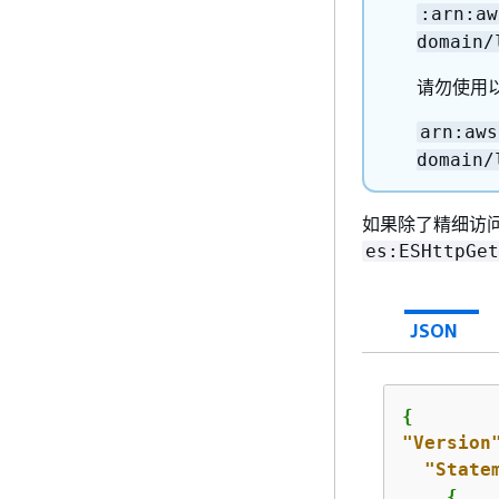
:arn:aw
domain/
请勿使用以
arn:aws
domain/
如果除了精细访
es:ESHttpGet
JSON
{
"Version
"State
{