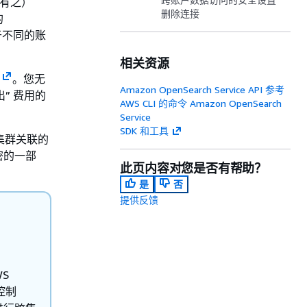
而有之）
删除连接
的
于不同的账
相关资源
。您无
Amazon OpenSearch Service API 参考
出” 费用的
AWS CLI 的命令 Amazon OpenSearch
Service
SDK 和工具
的集群关联的
密的一部
此页内容对您是否有帮助？
是
否
提供反馈
WS
控制