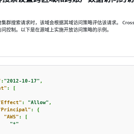
群搜索请求时，该域会根据其域访问策略评估该请求。 Cross-cl
访问控制。以下是在源域上实施开放访问策略的示例。
"
:
"2012-10-17"
nt"
: [

"Effect"
: 
"Allow"
,

"Principal"
: 
{
"AWS"
: [

"*"

