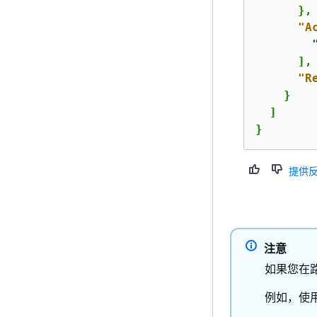
      },

"A
      ],

"R
    }

  ]

}
提供
注意
如果您在路径
例如，使用