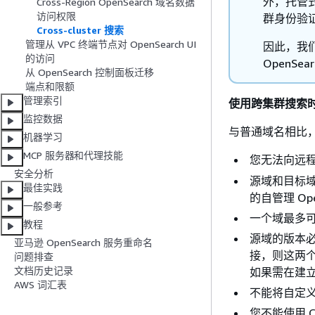
外，托管式服务
Cross-Region OpenSearch 域名数据
访问权限
群身份验
Cross-cluster 搜索
管理从 VPC 终端节点对 OpenSearch UI
因此，我
的访问
OpenSe
从 OpenSearch 控制面板迁移
端点和限额
管理索引
使用跨集群搜索
监控数据
与普通域名相比，使
机器学习
MCP 服务器和代理技能
您无法向远
安全分析
源域和目标域都必
最佳实践
的自管理 Open
一般参考
一个域最多可
教程
源域的版本必
亚马逊 OpenSearch 服务重命名
接，则这两
问题排查
文档历史记录
如果需在建
AWS 词汇表
不能将自定义
您不能使用 Cl