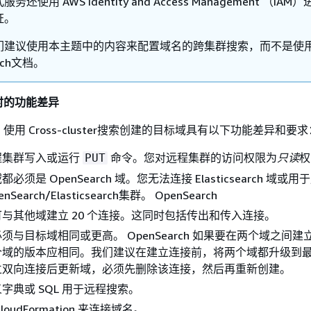
还使用 AWS Identity and Access Management （IA
证。
们建议使用本主题中的内容来配置域名的跨集群搜索，而不是使
arch文档。
时的功能差异
用 Cross-cluster搜索创建的目标域具有以下功能差异和要求
程集群写入或运行
命令。您对远程集群的访问权限为
只读
权
PUT
须是 OpenSearch 域。您无法连接 Elasticsearch 域或
Search/Elasticsearch集群。 OpenSearch
与其他域建立 20 个连接。这同时包括传出和传入连接。
须与目标域相同或更高。 OpenSearch 如果要在两个域之间建
个域的版本应相同。我们建议在建立连接前，将两个域都升级到
立双向连接后更新域，必须先删除该连接，然后再重新创建。
字典或 SQL 用于远程搜索。
oudFormation 来连接域名。