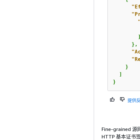
"E
"P
        ]
      },

"A
"R
    }

  ]

}
提供
Fine-graine
HTTP 基本证