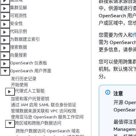
群搜索请求源自源
集群见解
中，供源域进行
OpenSear
可观测性
户或区域中，您也可
安全性
代码示例
您需要为传入和
为数据建立索引
需为 OpenSe
搜索数据
更多信息，请参
向量搜索
您可以使用跨集群
OpenSearch 仪表板
机制。默认情况
OpenSearch 用户界面
分。
发行历史记录
开始使用
代理式人工智能
注意
加密和客户托管密钥
开源 Ope
通过 IAM 启用 SAML 联合身份验证
OpenSe
管理数据来源关联和 VPC 访问权限
使用亚马逊 OpenSearch 服务工作空间
最值得注意的
跨区域和跨账户数据访问
Manage
跨账户数据访问 OpenSearch 域名