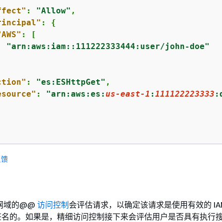
ffect"
: 
"Allow"
,

rincipal"
: 
{
"AWS"
: [

"arn:aws:iam::111222333444:user/john-doe"


ction"
: 
"es:ESHttpGet"
,

esource"
: 
"arn:aws:es:
us-east-1
:
111122223333
:
反馈
d 源网域的@@
访问控制
会评估请求，以确定该请求是使用有效的 IA
书签名的。如果是，精细访问控制接下来会评估用户是否具有执行