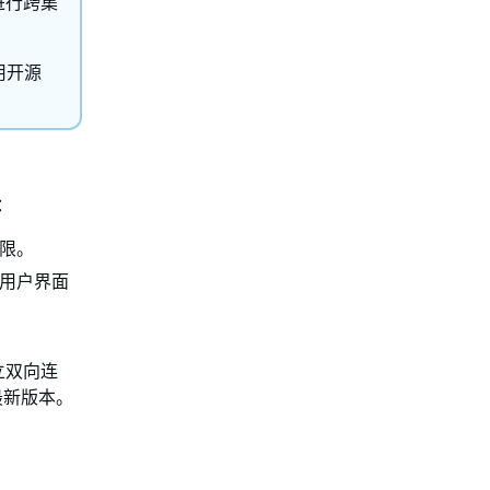
M）进行跨集
用开源
：
限。
用于用户界面
立双向连
最新版本。