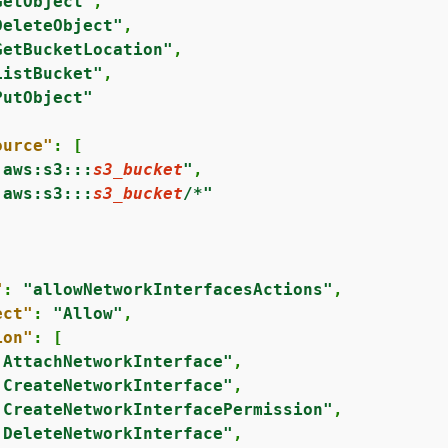
GetObject"
,

DeleteObject"
,

GetBucketLocation"
,

ListBucket"
,

PutObject"
ource"
: [

:aws:s3:::
s3_bucket
"
,

:aws:s3:::
s3_bucket
/*"
"
: 
"allowNetworkInterfacesActions"
,

ect"
: 
"Allow"
,

ion"
: [

:AttachNetworkInterface"
,

:CreateNetworkInterface"
,

:CreateNetworkInterfacePermission"
,

:DeleteNetworkInterface"
,
