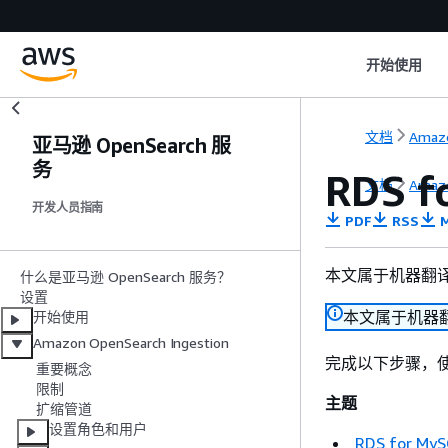
开始使用
文档
Amazo
亚马逊 OpenSearch 服
务
RDS f
文档
Amazo
开发人员指南
PDF
RSS
M
本文属于机器翻
什么是亚马逊 OpenSearch 服务？
设置
本文属于机器
开始使用
Amazon OpenSearch Ingestion
完成以下步骤，使用适用
重要概念
限制
主题
扩缩管道
设置角色和用户
RDS for M