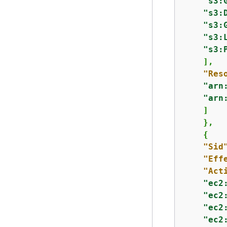
"s3:
"s3:
"s3:
"s3:
"s3:
    ],

"Res
"arn
"arn
    ]

    },

{
"Sid
"Eff
"Act
"ec2
"ec2
"ec2
"ec2