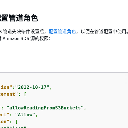
配置管道角色
RDS 管道先决条件设置后，
配置管道角色
，以便在管道配置中使用
Amazon RDS 源的权限：
sion"
:
"2012-10-17"
,

tement"
: [

"
: 
"allowReadingFromS3Buckets"
,

ect"
: 
"Allow"
,

ion"
: [
