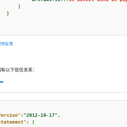
      ]

  }

提供反馈
拥有以下信任关系：
Version"
:
"2012-10-17"
,

Statement"
: [
