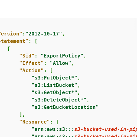
Version"
:
"2012-10-17"
,

Statement"
: [

{
"Sid"
: 
"ExportPolicy"
,

"Effect"
: 
"Allow"
,

"Action"
: [

"s3:PutObject*"
,

"s3:ListBucket"
,

"s3:GetObject*"
,

"s3:DeleteObject*"
,

"s3:GetBucketLocation"
      ],

"Resource"
: [

"arn:aws:s3:::
s3-bucket-used-in-pi
"arn:aws:s3:::
s3-bucket-used-in-pi