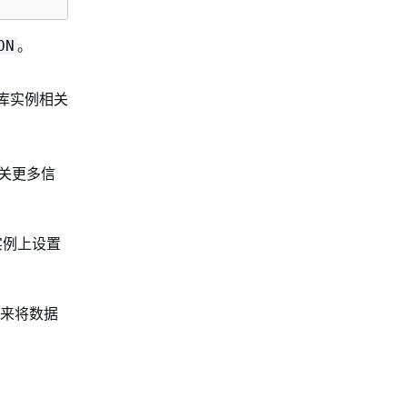
。
ON
库实例相关
有关更多信
 实例上设置
色来将数据