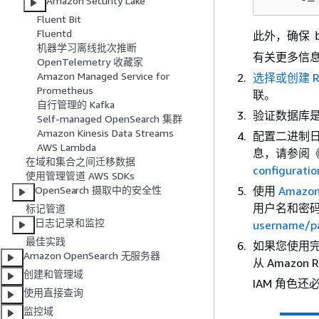
Amazon Security Lake
Fluent Bit
Fluentd
此外，确保
机器学习离线批次推断
有关更多信
OpenTelemetry 收藏家
Amazon Managed Service for
选择或创建 RD
Prometheus
联。
自行管理的 Kafka
验证数据库
Self-managed OpenSearch 集群
Amazon Kinesis Data Streams
配置二进制日
AWS Lambda
息，请参阅《A
在域和集合之间迁移数据
configuratio
使用管理管道 AWS SDKs
使用
Amazo
OpenSearch 摄取中的安全性
用户名和密码
标记管道
日志记录和监控
username/p
最佳实践
如果您使用完整
Amazon OpenSearch 无服务器
从 Amazon 
创建和管理域
IAM 角色
使用直接查询
监控域