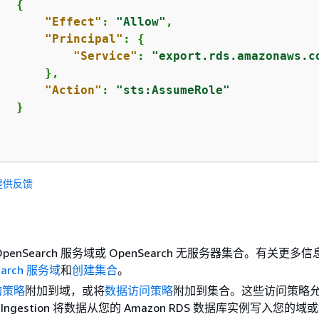
{
"Effect"
: 
"Allow"
,

"Principal"
: 
{
"Service"
: 
"export.rds.amazonaws.c
      },

"Action"
: 
"sts:AssumeRole"
  }

提供反馈
penSearch 服务域或 OpenSearch 无服务器集合。有关更多
earch 服务域
和
创建集合
。
的策略
附加到域，或将
数据访问策略
附加到集合。这些访问策略
ch Ingestion 将数据从您的 Amazon RDS 数据库实例写入您的