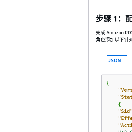
步骤 1：
完成 Amazon 
角色添加以下针对 
JSON
{
"Ver
"Sta
{
"Sid
"Eff
"Act