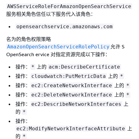
AWSServiceRoleForAmazonOpenSearchService
服务相关角色信任以下服务代入该角色：
opensearchservice.amazonaws.com
名为的角色权限策略
允许 S
AmazonOpenSearchServiceRolePolicy
OpenSearch ervice 对指定资源完成以下操作：
操作：
上的
*
acm:DescribeCertificate
操作：
上的
cloudwatch:PutMetricData
*
操作：
上的
ec2:CreateNetworkInterface
*
操作：
上的
ec2:DeleteNetworkInterface
*
操作：
上
ec2:DescribeNetworkInterfaces
的
*
操作：
上
ec2:ModifyNetworkInterfaceAttribute
的
*