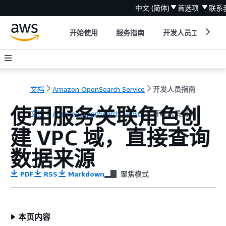
中文 (简体)
首选项
联系
开始使用
服务指南
开发人员工具
文档
Amazon OpenSearch Service
开发人员指南
使用服务关联角色创
文档
Amazon OpenSearch Service
开发人员指南
建 VPC 域，直接查询
数据来源
PDF
RSS
Markdown
聚焦模式
本页内容