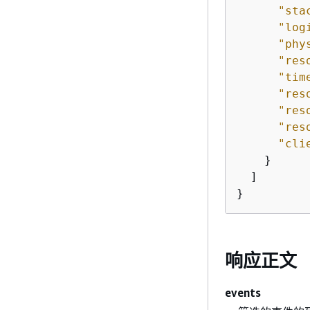
"sta
"log
"phy
"res
"tim
"res
"res
"res
"cli
    }

  ]

}
响应正文
events