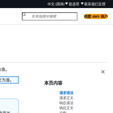
中文 (简体)
首选项
联系我们
反馈
创建 AWS 账户
为准。
文为准。
本页内容
请求语法
请求正文
响应语法
响应正文
示例