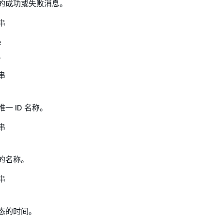
的成功或失败消息。
串
e
。
串
一 ID 名称。
串
的名称。
串
态的时间。