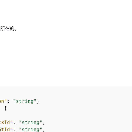
群所在的。
en"
: 
"string"
,

: [

ckId"
: 
"string"
,

ntId"
: 
"string"
,
