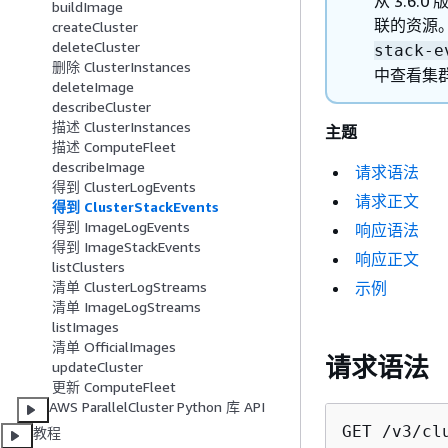
从 3.6.
buildImage
联的资源
createCluster
deleteCluster
stack-e
删除 ClusterInstances
中查看集
deleteImage
describeCluster
描述 ClusterInstances
主题
描述 ComputeFleet
describeImage
请求语法
得到 ClusterLogEvents
请求正文
得到 ClusterStackEvents
得到 ImageLogEvents
响应语法
得到 ImageStackEvents
响应正文
listClusters
示例
清单 ClusterLogStreams
清单 ImageLogStreams
listImages
清单 OfficialImages
请求语法
updateCluster
更新 ComputeFleet
AWS ParallelCluster Python 库 API
GET /v3/cl
教程