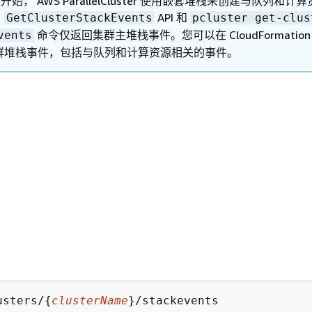
0 版开始， AWS ParallelCluster 使用嵌套堆栈来创建与队列和计
。
API 和
GetClusterStackEvents
pcluster get-clus
命令仅返回集群主堆栈事件。您可以在 CloudFormatio
vents
群堆栈事件，包括与队列和计算资源相关的事件。
usters/
{
clusterName