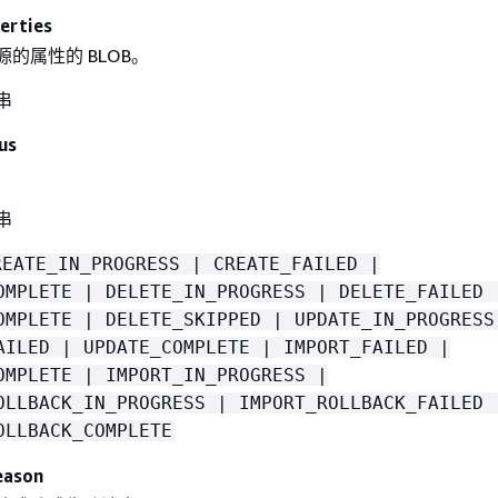
erties
的属性的 BLOB。
串
us
串
REATE_IN_PROGRESS | CREATE_FAILED |
OMPLETE | DELETE_IN_PROGRESS | DELETE_FAILED 
OMPLETE | DELETE_SKIPPED | UPDATE_IN_PROGRESS
AILED | UPDATE_COMPLETE | IMPORT_FAILED |
OMPLETE | IMPORT_IN_PROGRESS |
OLLBACK_IN_PROGRESS | IMPORT_ROLLBACK_FAILED 
OLLBACK_COMPLETE
eason