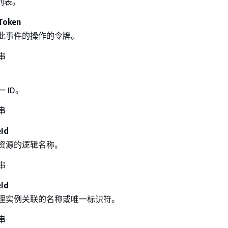
列表。
Token
此事件的操作的令牌。
串
 ID。
串
Id
资源的逻辑名称。
串
Id
理实例关联的名称或唯一标识符。
串