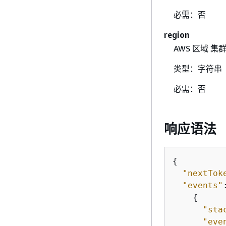
必需：否
region
AWS 区域 集
类型：字符串
必需：否
响应语法
{
"nextTok
"events"
{
"sta
"eve