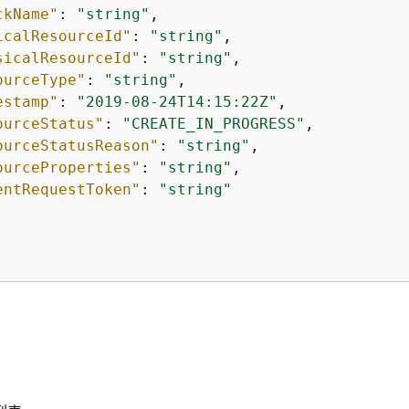
ckName"
: 
"string"
,

icalResourceId"
: 
"string"
,

sicalResourceId"
: 
"string"
,

ourceType"
: 
"string"
,

estamp"
: 
"2019-08-24T14:15:22Z"
,

ourceStatus"
: 
"CREATE_IN_PROGRESS"
,

ourceStatusReason"
: 
"string"
,

ourceProperties"
: 
"string"
,

entRequestToken"
: 
"string"