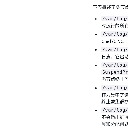
下表概述了头节
/var/log/
时运行的所
/var/log/
Chef/CI
/var/log/
日志。它启
/var/log/
SuspendPr
态节点终止
/var/log/
作为集中式
终止或集群
/var/log/
不会做出扩展
展和分配问