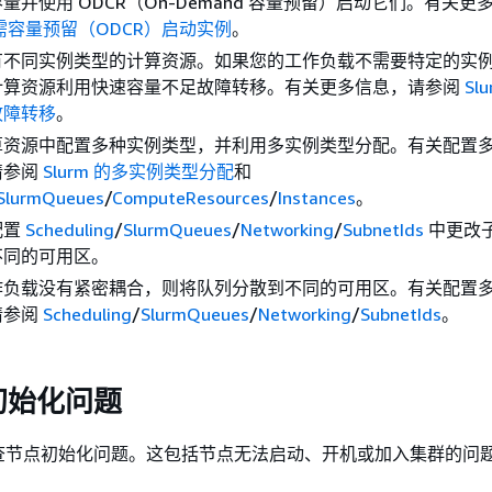
量并使用 ODCR（On-Demand 容量预留）启动它们。有关更
需容量预留（ODCR）启动实例
。
有不同实例类型的计算资源。如果您的工作负载不需要特定的实
计算资源利用快速容量不足故障转移。有关更多信息，请参阅
Sl
故障转移
。
算资源中配置多种实例类型，并利用多实例类型分配。有关配置
请参阅
Slurm 的多实例类型分配
和
SlurmQueues
/
ComputeResources
/
Instances
。
配置
Scheduling
/
SlurmQueues
/
Networking
/
SubnetIds
中更改子
不同的可用区。
作负载没有紧密耦合，则将队列分散到不同的可用区。有关配置
请参阅
Scheduling
/
SlurmQueues
/
Networking
/
SubnetIds
。
初始化问题
查节点初始化问题。这包括节点无法启动、开机或加入集群的问