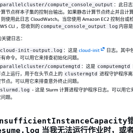
：此日志
parallelcluster/compute_console_output
计算节点样本子集的控制台输出。如果静态计算节点终止并且计
使用此日志 CloudWatch。当您使用 Amazon EC2 控制台
WS CLI ，您收到的
内容是
compute_console_output log
的关键日志：
：这是
cloud-init
日志。其中
cloud-init-output.log
所有命令。可以用它来排查初始化问题。
：这是
parallelcluster/computemgtd
computemgtd
节点上运行，用于在头节点上的
进程守护程序离
clustermgtd
控节点。可以用它来排查意外终止问题。
- 这是 Slurm 计算进程守护程序日志。可以用
slurmd.log
败问题。
nsufficientInstanceCapacity
当我无法运行作业时，或
esume.log