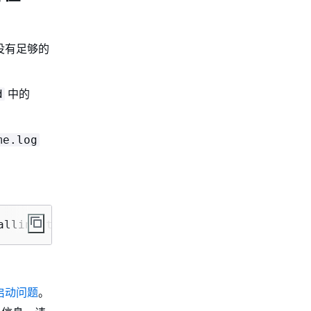
没有足够的
中的
d
me.log
alling the RunInstances/CreateFleet operation
启动问题
。