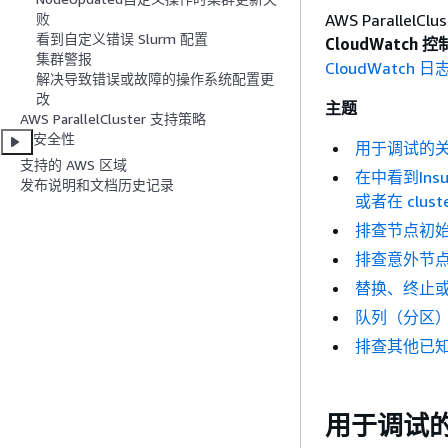
AWS Paralle
败
看到自定义错误 Slurm 配置
CloudWatch 
集群警报
CloudWatch 
解决导致错误或故障的操作系统配置更
改
主题
AWS ParallelCluster 支持策略
安全性
用于调试的
支持的 AWS 区域
在中看到Insuf
发布说明和文档历史记录
或者在 clus
排查节点初
排查意外节
替换、终止
队列（分区
排查其他已
用于调试