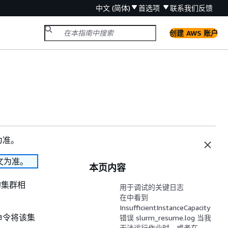
中文 (简体)
首选项
联系我们
反馈
创建 AWS 账户
为准。
文为准。
本页内容
装的集群相
用于调试的关键日志
在中看到
InsufficientInstanceCapacity
命令将该集
错误 slurm_resume.log 当我
无法运行作业时，或者在