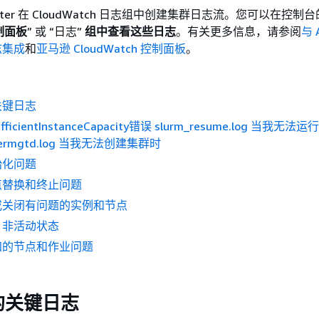
lCluster 在 CloudWatch 日志组中创建集群日志流。您可以在控制台
控制面板
” 或 “日志”
组中查看这些日志
。有关更多信息，请参阅
与 
日志集成
和
亚马逊 CloudWatch 控制面板
。
关键日志
ficientInstanceCapacity错误 slurm_resume.log 当我无
termgtd.log 当我无法创建集群时
始化问题
点替换和终止问题
或关闭有问题的实例和节点
）非活动状态
知的节点和作业问题
的关键日志