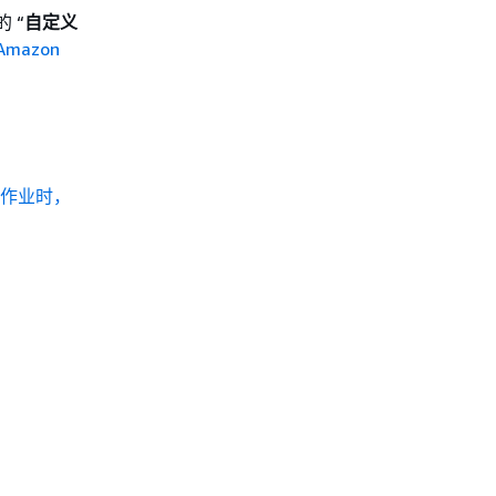
的 “
自定义
Amazon
法运行作业时，