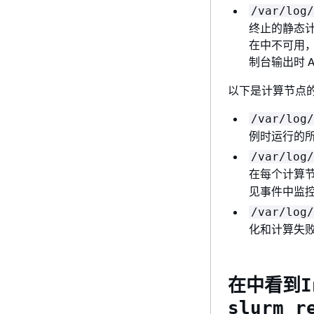
/var/log/
终止的静态
在中不可用，则
制台输出时 A
以下是计算节点
/var/log/
例时运行的
/var/log/
在每个计算
见事件中监
/var/log/
化和计算失
在中看到
I
slurm_r