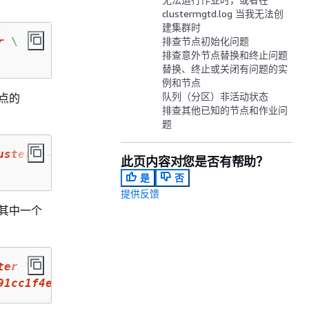
clustermgtd.log 当我无法创
建集群时
r
 \

排查节点初始化问题
排查意外节点替换和终止问题
替换、终止或关闭有问题的实
例和节点
队列（分区）非活动状态
点的
排查其他已知的节点和作业问
题
uster
 --region 
eu
-west-
1
 \

此页内容对您是否有帮助？
是
否
提供反馈
其中一个
ter
 \

91
cc
1
f
4
ea
796
fe.cfn-init