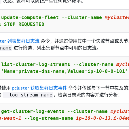
状态。这样可以防止产生任何意外成本。
D
 update-compute-fleet --cluster-name 
mycluste
s STOP_REQUESTED
uster 列表集群日志流
命令，并通过使用其中一个失败节点或头节
进行筛选，列出集群节点中可用的日志流。
name
 list-cluster-log-streams --cluster-name 
mycl
 'Name=private-dns-name,Values=ip-10-0-0-101'
过使用
pcluster 获取集群日志事件
命令并传递与下一节中提及的
的
，检索日志流的内容并进行分析：
--log-stream-name
 get-cluster-log-events --cluster-name 
myclus
u
-west-
1
 --log-stream-name 
ip
-
10
-
0
-
0
-
13
.i-
04
e