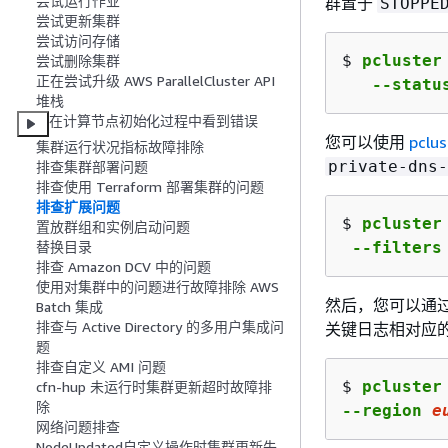
尝试运行作业
群置于
STOPPE
尝试更新集群
尝试访问存储
$ 
pcluster
尝试删除集群
正在尝试升级 AWS ParallelCluster API
   --statu
堆栈
在计算节点初始化过程中看到错误
您可以使用
pcl
集群运行状况指标故障排除
private-dns-
排查集群部署问题
排查使用 Terraform 部署集群的问题
排查扩展问题
$ 
pcluster
置放群组和实例启动问题
 --filters
替换目录
排查 Amazon DCV 中的问题
使用对集群中的问题进行故障排除 AWS
然后，您可以通
Batch 集成
排查与 Active Directory 的多用户集成问
关键日志相对应
题
排查自定义 AMI 问题
$ 
pcluster
cfn-hup 未运行时集群更新超时故障排
除
--region 
e
网络问题排查
NodeUpdated自定义操作时集群更新失