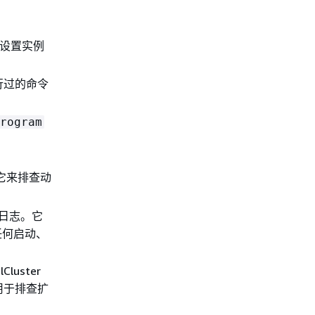
包含设置实例
行过的命令
rogram
它来排查动
日志。它
任何启动、
luster
用于排查扩
。