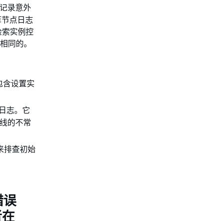
记录意外
算节点日志
或检索实例控
相同的。
包含设置实
日志。它
线的不常
它来排查初始
错误
者在