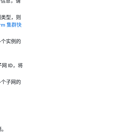
多信息，请
例类型，则
urm 集群快
多个实例的
网 ID，将
多个子网的
题。