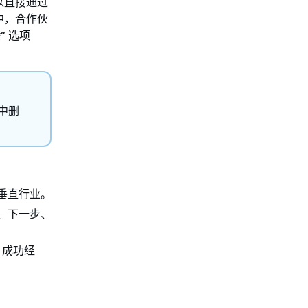
以直接通过
卡中，合作伙
会
” 选项
卡中删
垂直行业。
、下一步、
V 成功经
。