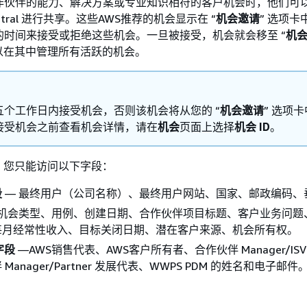
合作伙伴的能力、解决方案或专业知识相符的客户机会时，他们可
 Central 进行共享。这些AWS推荐的机会显示在 “
机会邀请
” 选项
日的时间来接受或拒绝这些机会。一旦被接受，机会就会移至 “
机
以在其中管理所有活跃的机会。
五个工作日内接受机会，否则该机会将从您的 “
机会邀请
” 选项
接受机会之前查看机会详情，请在
机会
页面上选择
机会 ID
。
，您只能访问以下字段：
段
— 最终用户（公司名称）、最终用户网站、国家、邮政编码、
 机会类型、用例、创建日期、合作伙伴项目标题、客户业务问题
每月经常性收入、目标关闭日期、潜在客户来源、机会所有权。
字段
—AWS销售代表、AWS客户所有者、合作伙伴 Manager/IS
Manager/Partner 发展代表、WWPS PDM 的姓名和电子邮件