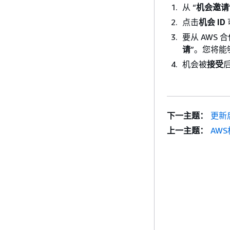
从 “
机会邀请
点击
机会 ID
要从 AWS
请
”。您将能
机会被
接受
下一主题：
更新
上一主题：
AW