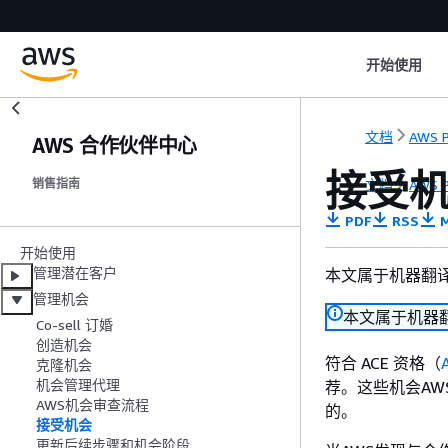
开始使用
文档
AWS P
AWS 合作伙伴中心
接受
文档
AWS P
销售指南
PDF
RSS
M
开始使用
管理潜在客户
本文属于机器翻
管理机会
本文属于机器
Co-sell 订婚
创造机会
符合 ACE 资格（
克隆机会
机会管理代理
荐。这些机会AW
AWS机会审查流程
的。
接受机会
更新后续步骤和机会阶段