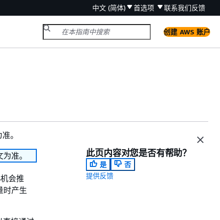
中文 (简体)
首选项
联系我们
反馈
创建 AWS 账户
为准。
此页内容对您是否有帮助？
文为准。
是
否
提供反馈
S机会推
量时产生