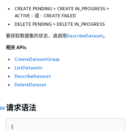
CREATE PENDING > CREATE IN_PROGRESS >
ACTIVE - 或 - CREATE FAILED
DELETE PENDING > DELETE IN_PROGRESS
要获取数据集的状态，请调用
DescribeDataset
。
相关 APIs
CreateDatasetGroup
ListDatasets
DescribeDataset
DeleteDataset
请求语法
{