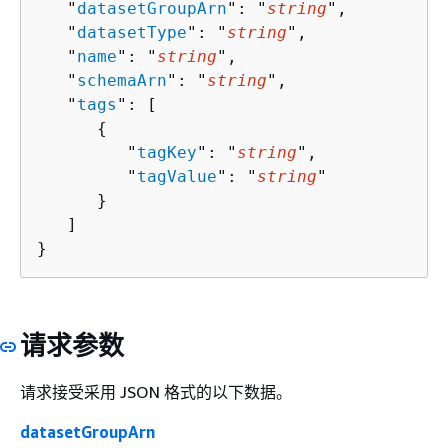
   "
datasetGroupArn
": "
string
",

   "
datasetType
": "
string
",

   "
name
": "
string
",

   "
schemaArn
": "
string
",

   "
tags
": [ 

{
         "
tagKey
": "
string
",

         "
tagValue
": "
string
"

      }

   ]

}
请求参数
请求接受采用 JSON 格式的以下数据。
datasetGroupArn