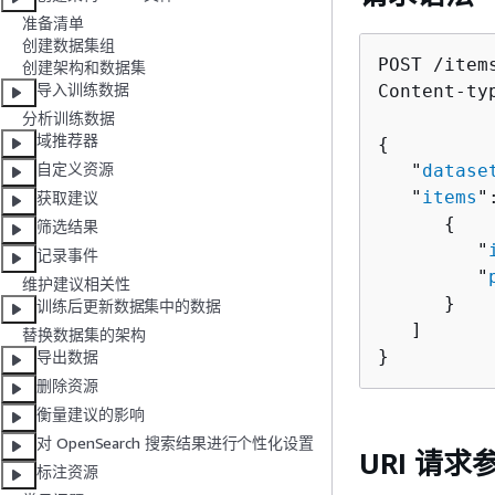
准备清单
创建数据集组
POST /items
创建架构和数据集
导入训练数据
Content-ty
分析训练数据
域推荐器
{
自定义资源
   "
datase
   "
items
"
获取建议
{
筛选结果
         "
记录事件
         "
维护建议相关性
      }

训练后更新数据集中的数据
   ]

替换数据集的架构
}
导出数据
删除资源
衡量建议的影响
对 OpenSearch 搜索结果进行个性化设置
URI 请求
标注资源