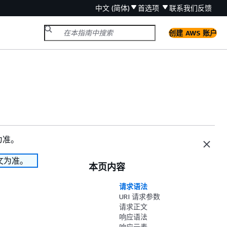
中文 (简体)
首选项
联系我们
反馈
创建 AWS 账户
为准。
文为准。
本页内容
请求语法
URI 请求参数
请求正文
响应语法
响应元素