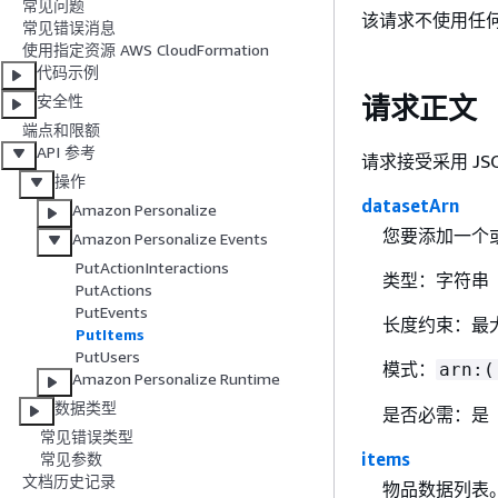
常见问题
该请求不使用任何 
常见错误消息
使用指定资源 AWS CloudFormation
代码示例
请求正文
安全性
端点和限额
API 参考
请求接受采用 JS
操作
datasetArn
Amazon Personalize
您要添加一个或多
Amazon Personalize Events
PutActionInteractions
类型：字符串
PutActions
PutEvents
长度约束：最大
PutItems
PutUsers
模式：
arn:(
Amazon Personalize Runtime
数据类型
是否必需：是
常见错误类型
items
常见参数
文档历史记录
物品数据列表