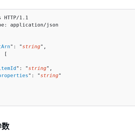
 HTTP/1.1

pe: application/json

tArn
": "
string
",

: [ 

itemId
": "
string
",

properties
": "
string
"

参数