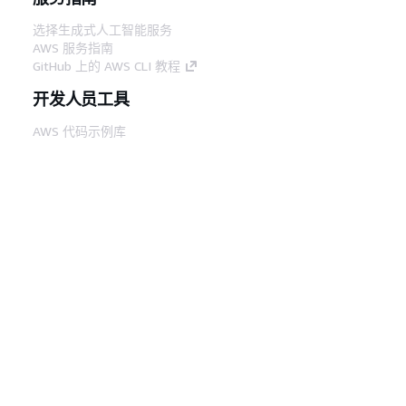
选择生成式人工智能服务
AWS 服务指南
GitHub 上的 AWS CLI 教程
开发人员工具
AWS 代码示例库
AWS CLI
AWS 构建者中心
AWS 开发人员工具博客
有用的链接
下载 AWS 文档 MCP 服务器
登录 AWS 管理控制台
AWS re:Post
隐私
网站条款
Cookie 首选项
© 2026,
Amazon Web Services, Inc. 或其附属公司。保留所有
中文 (简体)
权利。