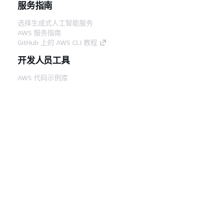
服务指南
选择生成式人工智能服务
AWS 服务指南
GitHub 上的 AWS CLI 教程
开发人员工具
AWS 代码示例库
AWS CLI
AWS 构建者中心
AWS 开发人员工具博客
有用的链接
下载 AWS 文档 MCP 服务器
登录 AWS 管理控制台
AWS re:Post
隐私
网站条款
Cookie 首选项
© 2026,
Amazon Web Services, Inc. 或其附属公司。保留所有
中文 (简体)
权利。