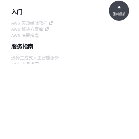
入门
回到顶部
AWS 实践经验教程
AWS 解决方案库
AWS 决策指南
服务指南
选择生成式人工智能服务
AWS 服务指南
GitHub 上的 AWS CLI 教程
开发人员工具
AWS 代码示例库
AWS CLI
AWS 构建者中心
AWS 开发人员工具博客
有用的链接
下载 AWS 文档 MCP 服务器