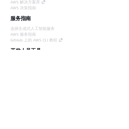
AWS 解决方案库
AWS 决策指南
服务指南
选择生成式人工智能服务
AWS 服务指南
GitHub 上的 AWS CLI 教程
开发人员工具
AWS 代码示例库
AWS CLI
AWS 构建者中心
AWS 开发人员工具博客
有用的链接
下载 AWS 文档 MCP 服务器
登录 AWS 管理控制台
AWS re:Post
隐私
网站条款
Cookie 首选项
© 2026,