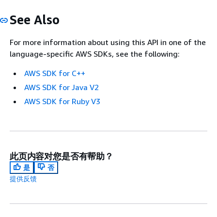
See Also
For more information about using this API in one of the
language-specific AWS SDKs, see the following:
AWS SDK for C++
AWS SDK for Java V2
AWS SDK for Ruby V3
此页内容对您是否有帮助？
是
否
提供反馈