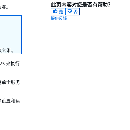
此页内容对您是否有帮助？
为准。
是
否
提供反馈
文为准。
 V5 来执行
用单个服务
中设置和运