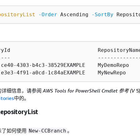
positoryList
-Order
 Ascending 
-SortBy
ryId                            RepositoryName
----                            --------------
-ce40-4303-b4c3-38529EXAMPLE    MyDemoRepo

-e3e3-4f91-a0cd-1c84aEXAMPLE    MyNewRepo
I 的详细信息，请参阅
AWS Tools for PowerShell Cmdlet 参考 (V
5
itories
中的。
epositoryList
示了如何使用
。
New-CCBranch