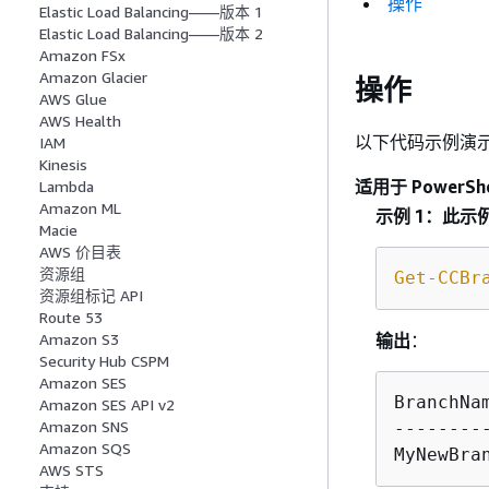
操作
Elastic Load Balancing——版本 1
Elastic Load Balancing——版本 2
Amazon FSx
Amazon Glacier
操作
AWS Glue
AWS Health
以下代码示例演
IAM
Kinesis
适用于 PowerShe
Lambda
Amazon ML
示例 1：此
Macie
AWS 价目表
资源组
Get-CCBr
资源组标记 API
Route 53
输出
：
Amazon S3
Security Hub CSPM
Amazon SES
BranchNa
Amazon SES API v2
Amazon SNS
--------
Amazon SQS
MyNewBra
AWS STS