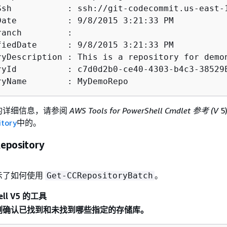
Ssh           : ssh://git-codecommit.us-east-1
Date          : 9/8/2015 3:21:33 PM

anch         :

fiedDate      : 9/8/2015 3:21:33 PM

ryDescription : This is a repository for demon
ryId          : c7d0d2b0-ce40-4303-b4c3-38529E
ryName        : MyDemoRepo
I 的详细信息，请参阅
AWS Tools for PowerShell Cmdlet 参考 (V
5
tory
中的。
epository
示了如何使用
。
Get-CCRepositoryBatch
ll V5 的工具
示例确认已找到和未找到哪些指定的存储库。