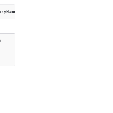




)