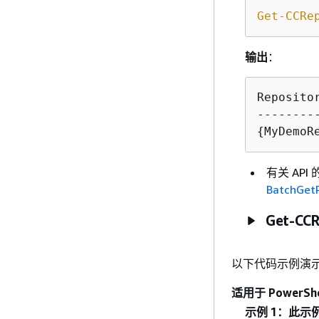
Get-CCRe
输出
：
Reposito
{
MyDemoR
有关 AP
BatchGetR
Get-CCR
以下代码示例演
适用于 PowerShe
示例 1：此