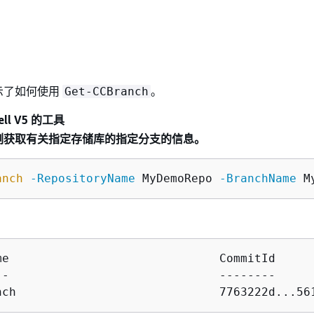
示了如何使用
。
Get-CCBranch
ll V5 的工具
示例获取有关指定存储库的指定分支的信息。
anch
-RepositoryName
 MyDemoRepo 
-BranchName
me                              CommitId

--                              --------

nch                             7763222d...56