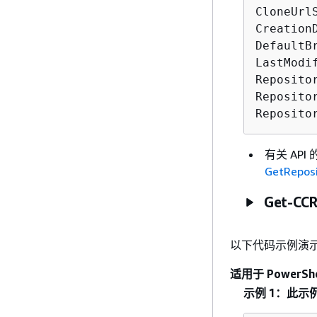
CloneUrl
Creation
DefaultBr
LastModi
Reposito
Reposito
Reposito
有关 AP
GetReposi
Get-CCR
以下代码示例演
适用于 PowerShe
示例 1：此