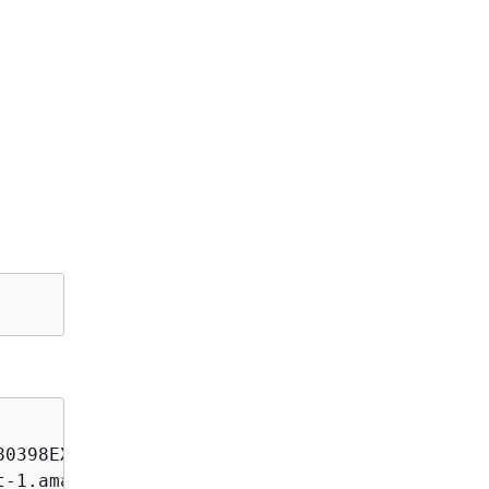
)
0398EXAMPLE:MyDemoRepo

-1.amazonaws.com/v1/repos/MyDemoRepo
