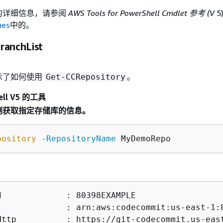
I 的详细信息，请参阅
AWS Tools for PowerShell Cmdlet 参考 (V
5
hes
中的。
ranchList
示了如何使用
。
Get-CCRepository
ll V5 的工具
示例获取指定存储库的信息。
pository
-RepositoryName
d             : 80398EXAMPLE

              : arn:aws:codecommit:us-east-1:8
Http          : https://git-codecommit.us-east